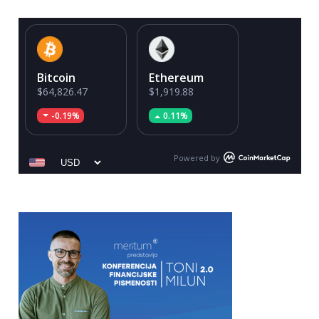
Bitcoin
Ethereum
$64,826.47
$1,919.88
-0.19%
0.11%
Powered by