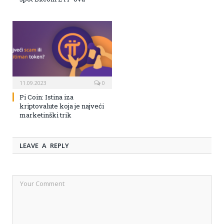
11.09.2023
0
Pi Coin: Istina iza
kriptovalute koja je najveći
marketinški trik
LEAVE A REPLY