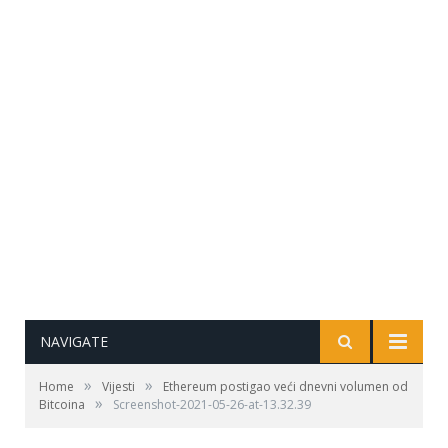
NAVIGATE
»
»
Home
Vijesti
Ethereum postigao veći dnevni volumen od
»
Bitcoina
Screenshot-2021-05-26-at-13.32.39