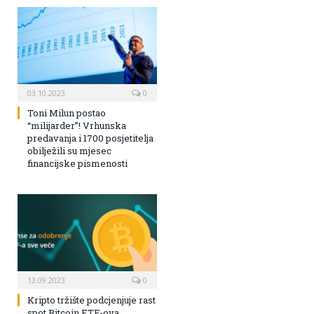
03.10.2023
0
Toni Milun postao
“milijarder”! Vrhunska
predavanja i 1700 posjetitelja
obilježili su mjesec
financijske pismenosti
13.09.2023
0
Kripto tržište podcjenjuje rast
spot Bitcoin ETF-ova