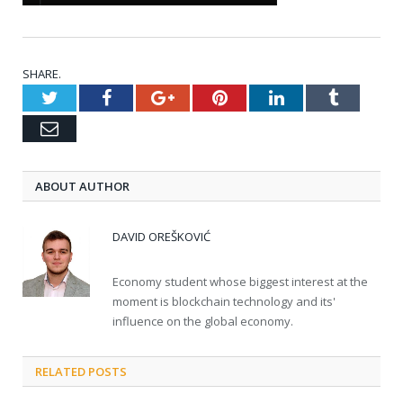
SHARE.
Twitter
Facebook
Google+
Pinterest
LinkedIn
Tumblr
Email
ABOUT AUTHOR
DAVID OREŠKOVIĆ
Economy student whose biggest interest at the
moment is blockchain technology and its'
influence on the global economy.
RELATED POSTS