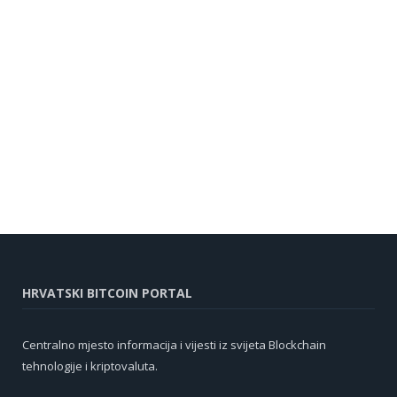
HRVATSKI BITCOIN PORTAL
Centralno mjesto informacija i vijesti iz svijeta Blockchain
tehnologije i kriptovaluta.