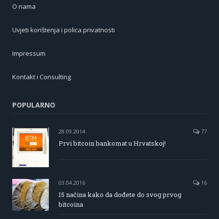
O nama
Uvjeti korištenja i polica privatnosti
Impressum
Kontakt i Consulting
POPULARNO
28.09.2014
77
Prvi bitcoin bankomat u Hrvatskoj!
03.04.2016
16
15 načina kako da dođete do svog prvog
bitcoina