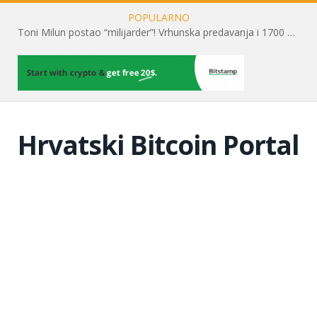
POPULARNO
Toni Milun postao “milijarder”! Vrhunska predavanja i 1700 posjetitelja obilježili su mjesec financijske pismenosti
Hrvatski Bitcoin Portal