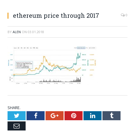
ethereum price through 2017
0
BY
ALEN
ON
03.01.2018
SHARE.
Twitter
Facebook
Google+
Pinterest
LinkedIn
Tumblr
Email