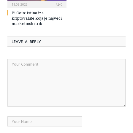
11.09.2023
0
Pi Coin: Istina iza
kriptovalute koja je najveći
marketinški trik
LEAVE A REPLY