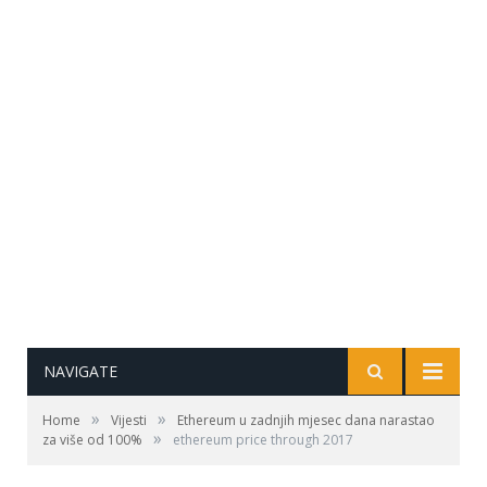
NAVIGATE
»
»
Home
Vijesti
Ethereum u zadnjih mjesec dana narastao
»
za više od 100%
ethereum price through 2017