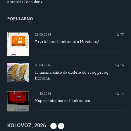
Kontakt i Consulting
POPULARNO
28.09.2014
77
Prvi bitcoin bankomat u Hrvatskoj!
03.04.2016
16
15 načina kako da dođete do svog prvog
bitcoina
11.10.2014
14
Kupnja bitcoina na bankomatu
KOLOVOZ, 2026