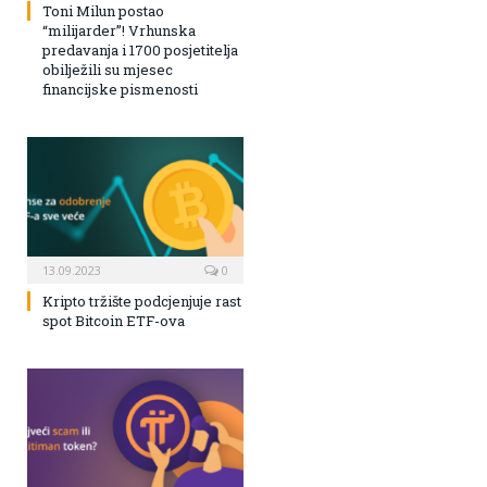
Toni Milun postao
“milijarder”! Vrhunska
predavanja i 1700 posjetitelja
obilježili su mjesec
financijske pismenosti
13.09.2023
0
Kripto tržište podcjenjuje rast
spot Bitcoin ETF-ova