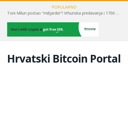
POPULARNO
Toni Milun postao “milijarder”! Vrhunska predavanja i 1700 posjetitelja obilježili su mjesec financijske pismenosti
Hrvatski Bitcoin Portal