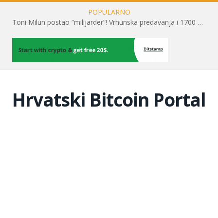
POPULARNO
Toni Milun postao “milijarder”! Vrhunska predavanja i 1700 posjetitelja obilježili su mjesec financijske pismenosti
Hrvatski Bitcoin Portal