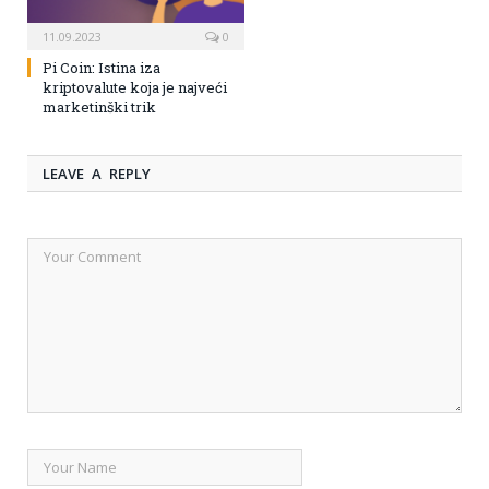
11.09.2023
0
Pi Coin: Istina iza
kriptovalute koja je najveći
marketinški trik
LEAVE A REPLY