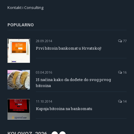
Kontakt i Consulting
POPULARNO
28.09.2014
77
Prvi bitcoin bankomat u Hrvatskoj!
03.04.2016
16
15 načina kako da dođete do svog prvog
bitcoina
11.10.2014
14
Kupnja bitcoina na bankomatu
KOLOVOZ, 2026