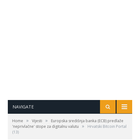
NAVIGATE
»
»
Home
Vijesti
Europska središnja banka (ECB) predlaže
»
'neprivlačne' stope za digitalnu valutu
Hrvatski Bitcoin Portal
(13)