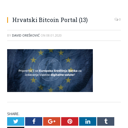
Hrvatski Bitcoin Portal (13)
0
BY
DAVID OREŠKOVIĆ
ON
08.01.2020
SHARE.
Twitter
Facebook
Google+
Pinterest
LinkedIn
Tumblr