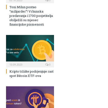
03.10.2023
0
Toni Milun postao
“milijarder”! Vrhunska
predavanja i 1700 posjetitelja
obilježili su mjesec
financijske pismenosti
13.09.2023
0
Kripto tržište podcjenjuje rast
spot Bitcoin ETF-ova