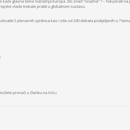
 kaže glavna tema Sutrašnja Europa. Što znači ”snažna” ? – fokusirati na 
ropske vlade trebale pratiti u globalnom sustavu.
vatiti 5 plenarnih sjednica kao i više od 200 debata podijeljenih u 7 tem
a
 možete pronaći u članku na
linku
.