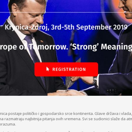
ica postaje političko i gospodarsko srce kontinenta. Glave država i vlada,
ma razmatraju najbitnija pitanja ovih vremena. Svi se sudionici slaže da at
porazuma.