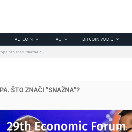
ALTCOIN
FAQ
BITCOIN VODIČ
ropa. Što znači ”snažna”?
A. ŠTO ZNAČI ”SNAŽNA”?