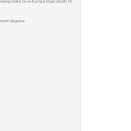
pitanju kako će se Europa snaći idućih 10
atskih skupina: