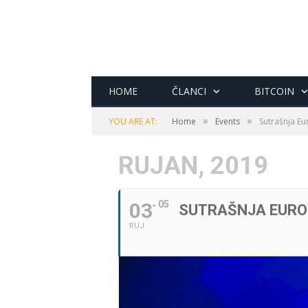
HOME
ČLANCI
BITCOIN
»
»
YOU ARE AT:
Home
Events
Sutrašnja Eu
RUJAN, 2019
03
05
SUTRAŠNJA EUROP
RUJ