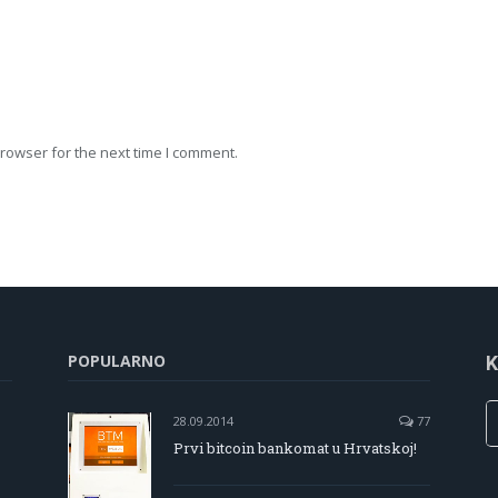
rowser for the next time I comment.
POPULARNO
K
28.09.2014
77
Prvi bitcoin bankomat u Hrvatskoj!