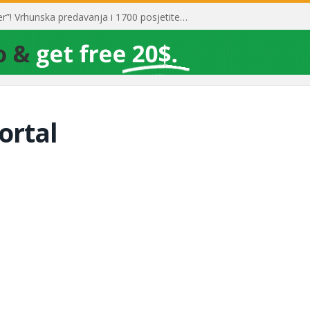
Toni Milun postao “milijarder”! Vrhunska predavanja i 1700 posjetitelja obilježili su mjesec financijske pismenosti
ortal