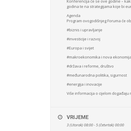
Konferencija će se ove godine – kako
godina te na strategijama koje bi eu
Agenda
Program ovogodišnjeg Foruma će obuh
#biznis i upravljanje
#investicije i razvoj
#Europa i svijet
#makroekonomika i nova ekonomij
#država i reforme, društvo
#međunarodna politika, sigurnost
#energija i inovacije
Više informacija o cijelom događaju
VRIJEME
3 (Utorak) 08:00 - 5 (četvrtak) 00:00