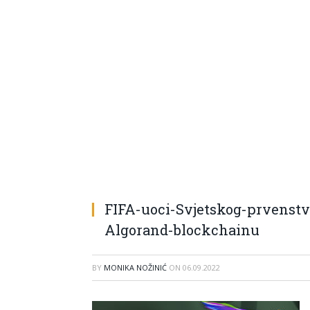
FIFA-uoci-Svjetskog-prvenst
Algorand-blockchainu
BY
MONIKA NOŽINIĆ
ON
06.09.2022