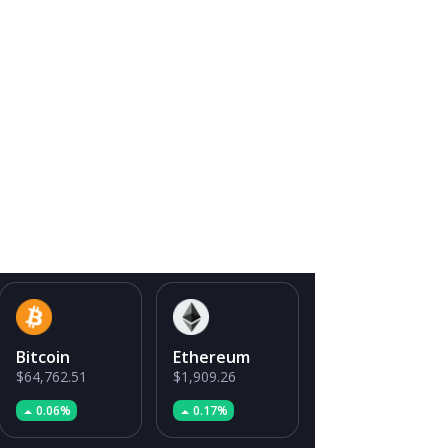
Bitcoin
Ethereum
$64,762.51
$1,909.26
0.06%
0.17%