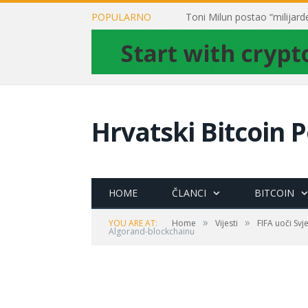
POPULARNO
Hrvatski Bitcoin P
HOME
ČLANCI
BITCOIN
»
»
YOU ARE AT:
Home
Vijesti
FIFA uoči Sv
Algorand-blockchainu