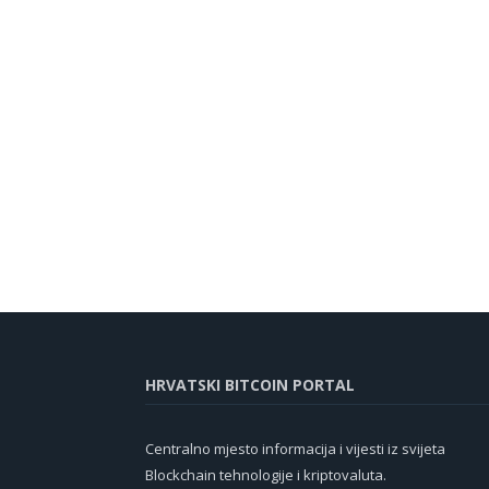
HRVATSKI BITCOIN PORTAL
Centralno mjesto informacija i vijesti iz svijeta
Blockchain tehnologije i kriptovaluta.