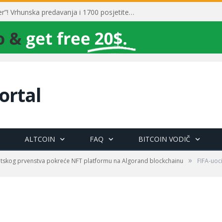
Toni Milun postao “milijarder”! Vrhunska predavanja i 1700 posjetitelja obilježili su mjesec financijske pismenosti
ortal
ALTCOIN
FAQ
BITCOIN VODIČ
»
jetskog prvenstva pokreće NFT platformu na Algorand blockchainu
FIFA-uoc