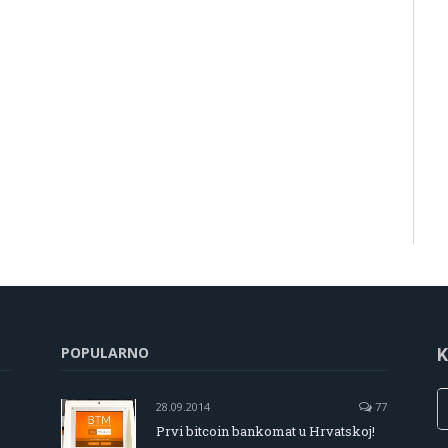
POPULARNO
K
28.09.2014
77
Prvi bitcoin bankomat u Hrvatskoj!