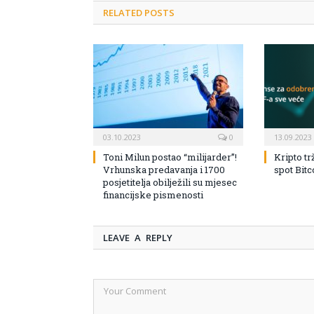
RELATED POSTS
03.10.2023
0
13.09.2023
Toni Milun postao “milijarder”!
Kripto tr
Vrhunska predavanja i 1700
spot Bit
posjetitelja obilježili su mjesec
financijske pismenosti
LEAVE A REPLY