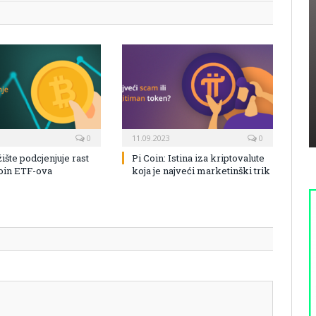
0
11.09.2023
0
žište podcjenjuje rast
Pi Coin: Istina iza kriptovalute
coin ETF-ova
koja je najveći marketinški trik