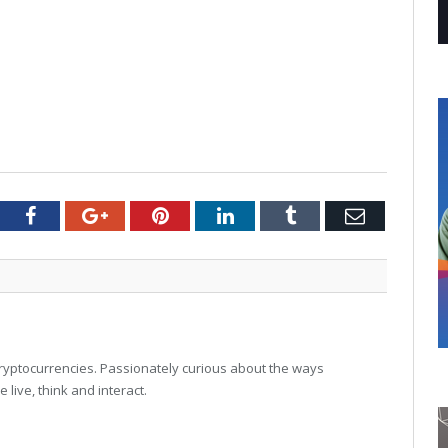
tter
Facebook
Google+
Pinterest
LinkedIn
Tumblr
Email
 cryptocurrencies. Passionately curious about the ways
live, think and interact.