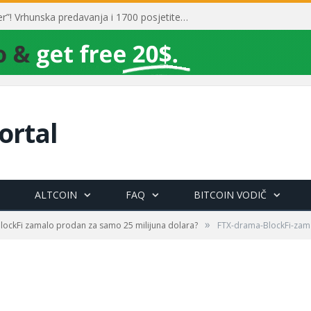
Toni Milun postao “milijarder”! Vrhunska predavanja i 1700 posjetitelja obilježili su mjesec financijske pismenosti
ortal
ALTCOIN
FAQ
BITCOIN VODIČ
»
lockFi zamalo prodan za samo 25 milijuna dolara?
FTX-drama-BlockFi-zam