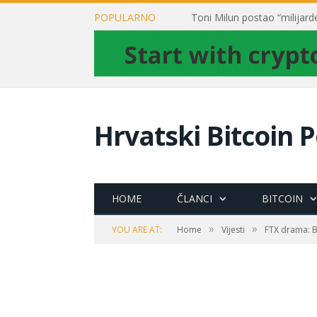
POPULARNO
Hrvatski Bitcoin P
HOME
ČLANCI
BITCOIN
»
»
YOU ARE AT:
Home
Vijesti
FTX drama: B