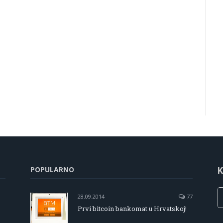
POPULARNO
K
28.09.2014
77
Prvi bitcoin bankomat u Hrvatskoj!