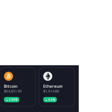
Bitcoin
Ethereum
$64,851.90
$1,914.88
0.89%
0.6%