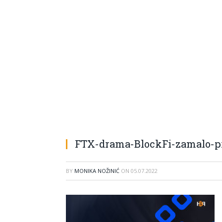
FTX-drama-BlockFi-zamalo-pr
BY
MONIKA NOŽINIĆ
ON
05.07.2022