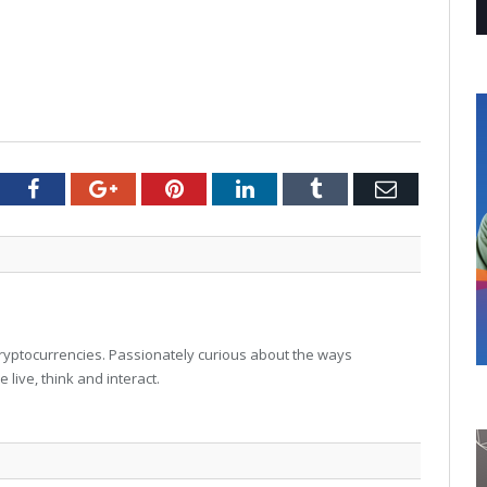
tter
Facebook
Google+
Pinterest
LinkedIn
Tumblr
Email
 cryptocurrencies. Passionately curious about the ways
live, think and interact.