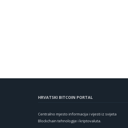
HRVATSKI BITCOIN PORTAL
Centralno mjesto informacija i vijesti iz svijeta
Blockchain tehnologije i kriptovaluta.