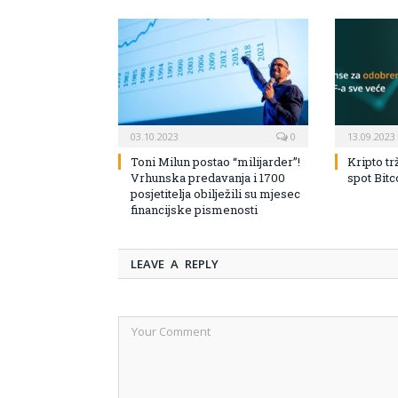
03.10.2023
0
13.09.2023
Toni Milun postao “milijarder”!
Kripto tr
Vrhunska predavanja i 1700
spot Bit
posjetitelja obilježili su mjesec
financijske pismenosti
LEAVE A REPLY