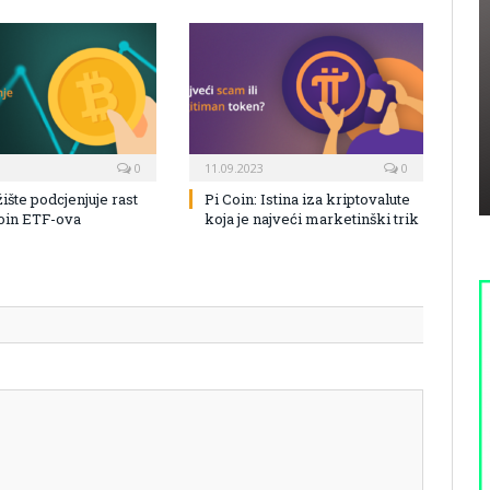
0
11.09.2023
0
žište podcjenjuje rast
Pi Coin: Istina iza kriptovalute
coin ETF-ova
koja je najveći marketinški trik