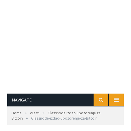
NAVIGATE
»
»
Home
Vijesti
Glassnode izdao upozorenje za
»
Bitcoin
Glassnode-izdao-upozorenje-za-Bitcoin