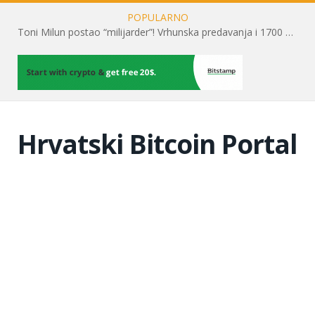
POPULARNO
Toni Milun postao “milijarder”! Vrhunska predavanja i 1700 posjetitelja obilježili su mjesec financijske pismenosti
Hrvatski Bitcoin Portal