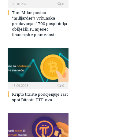
03.10.2023
0
Toni Milun postao
“milijarder”! Vrhunska
predavanja i 1700 posjetitelja
obilježili su mjesec
financijske pismenosti
13.09.2023
0
Kripto tržište podcjenjuje rast
spot Bitcoin ETF-ova