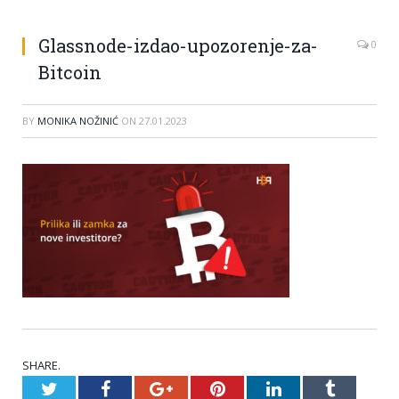
Glassnode-izdao-upozorenje-za-
0
Bitcoin
BY
MONIKA NOŽINIĆ
ON
27.01.2023
SHARE.
Twitter
Facebook
Google+
Pinterest
LinkedIn
Tumblr