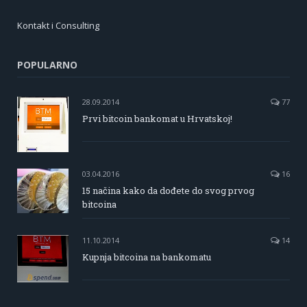
Kontakt i Consulting
POPULARNO
28.09.2014
77
Prvi bitcoin bankomat u Hrvatskoj!
03.04.2016
16
15 načina kako da dođete do svog prvog
bitcoina
11.10.2014
14
Kupnja bitcoina na bankomatu