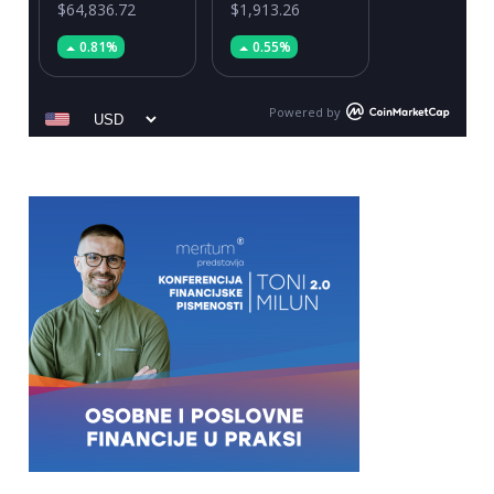
$64,836.72
$1,913.26
0.81%
0.55%
Powered by