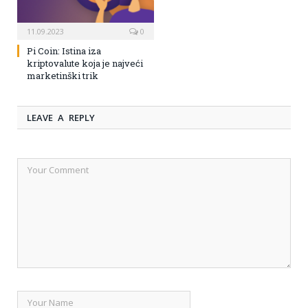
11.09.2023
0
Pi Coin: Istina iza
kriptovalute koja je najveći
marketinški trik
LEAVE A REPLY