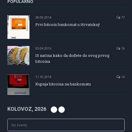
POPULARNO
28.09.2014
77
Prvi bitcoin bankomat u Hrvatskoj!
03.04.2016
16
15 načina kako da dođete do svog prvog
bitcoina
11.10.2014
14
Kupnja bitcoina na bankomatu
KOLOVOZ, 2026
No Events