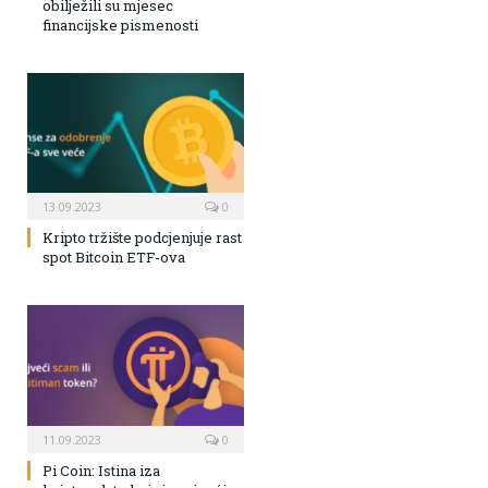
obilježili su mjesec
financijske pismenosti
13.09.2023
0
Kripto tržište podcjenjuje rast
spot Bitcoin ETF-ova
11.09.2023
0
Pi Coin: Istina iza