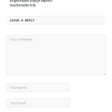
kriptovalute koja je najveći
marketinški trik
LEAVE A REPLY