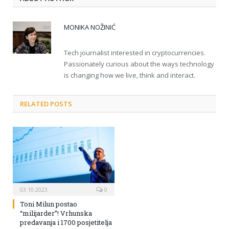
MONIKA NOŽINIĆ
Tech journalist interested in cryptocurrencies.
Passionately curious about the ways technology
is changing how we live, think and interact.
RELATED POSTS
03.10.2023
0
Toni Milun postao
“milijarder”! Vrhunska
predavanja i 1700 posjetitelja