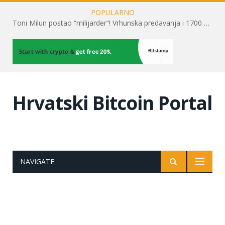
POPULARNO
Toni Milun postao “milijarder”! Vrhunska predavanja i 1700 posjetitelja obilježili su mjesec financijske pismenosti
Hrvatski Bitcoin Portal
NAVIGATE