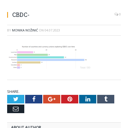
CBDC-
0
BY
MONIKA NOŽINIĆ
ON
04.07.2023
SHARE.
Twitter
Facebook
Google+
Pinterest
LinkedIn
Tumblr
Email
ABOUT AUTHOR