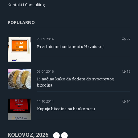
Kontakt i Consulting
POPULARNO
28.09.2014
77
Prvi bitcoin bankomat u Hrvatskoj!
03.04.2016
16
15 načina kako da dođete do svog prvog
bitcoina
11.10.2014
14
Kupnja bitcoina na bankomatu
KOLOVOZ, 2026