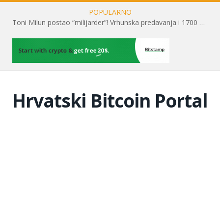
POPULARNO
Toni Milun postao “milijarder”! Vrhunska predavanja i 1700 posjetitelja obilježili su mjesec financijske pismenosti
Hrvatski Bitcoin Portal