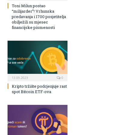
Toni Milun postao
“milijarder”! Vrhunska
predavanja i 1700 posjetitelja
obilježili su mjesec
financijske pismenosti
13.09.2023
0
Kripto tržište podcjenjuje rast
spot Bitcoin ETF-ova