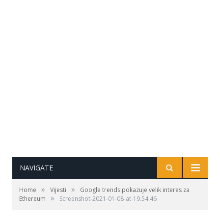
NAVIGATE
»
»
Home
Vijesti
Google trends pokazuje velik interes za
»
Ethereum
Screenshot-2021-01-08-at-19.54.46