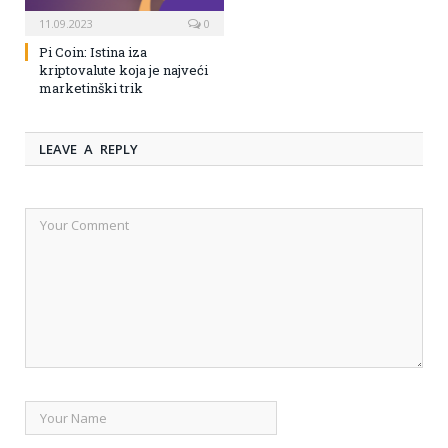
11.09.2023
0
Pi Coin: Istina iza
kriptovalute koja je najveći
marketinški trik
LEAVE A REPLY