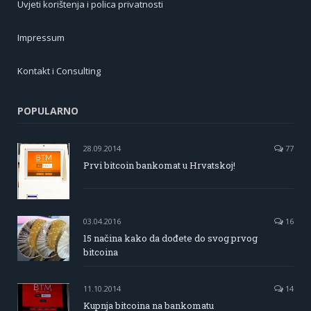
Uvjeti korištenja i polica privatnosti
Impressum
Kontakt i Consulting
POPULARNO
28.09.2014
77
Prvi bitcoin bankomat u Hrvatskoj!
03.04.2016
16
15 načina kako da dođete do svog prvog
bitcoina
11.10.2014
14
Kupnja bitcoina na bankomatu