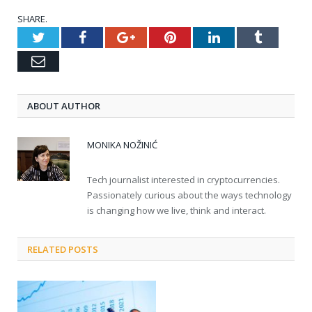
SHARE.
Twitter
Facebook
Google+
Pinterest
LinkedIn
Tumblr
Email
ABOUT AUTHOR
MONIKA NOŽINIĆ
Tech journalist interested in cryptocurrencies.
Passionately curious about the ways technology
is changing how we live, think and interact.
RELATED POSTS