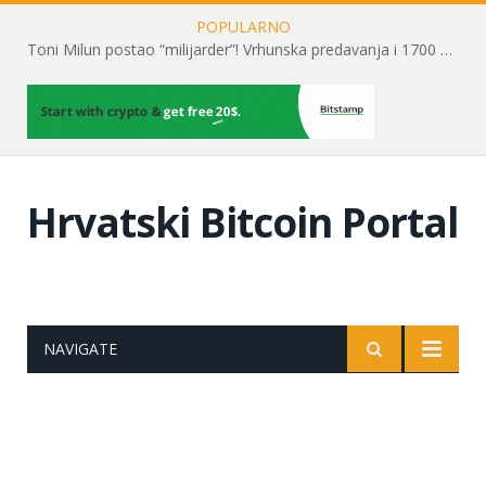
POPULARNO
Toni Milun postao “milijarder”! Vrhunska predavanja i 1700 posjetitelja obilježili su mjesec financijske pismenosti
Hrvatski Bitcoin Portal
NAVIGATE