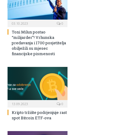
03.10.2023
0
Toni Milun postao
“milijarder”! Vrhunska
predavanja i 1700 posjetitelja
obilježili su mjesec
financijske pismenosti
13.09.2023
0
Kripto tržište podcjenjuje rast
spot Bitcoin ETF-ova