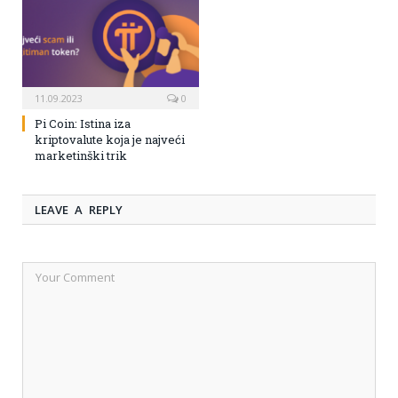
11.09.2023
0
Pi Coin: Istina iza
kriptovalute koja je najveći
marketinški trik
LEAVE A REPLY