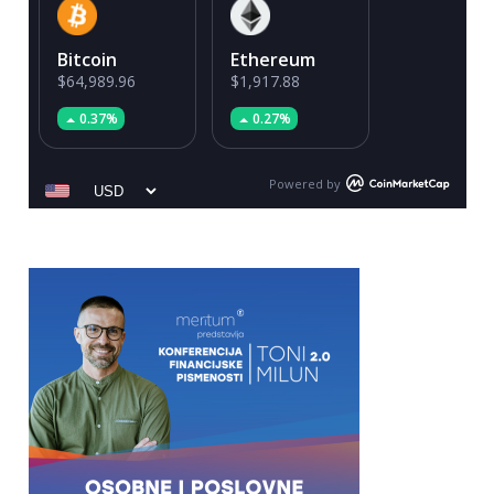
Bitcoin
Ethereum
$64,989.96
$1,917.88
0.37%
0.27%
Powered by