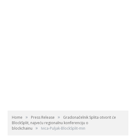
»
»
Home
Press Release
Gradonačelnik Splita otvorit će
BlockSplit, najveću regionalnu konferenciju o
»
blockchainu
Ivica-Puljak-BlockSplit-min