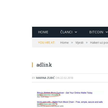
HOME
ČLANCI
BITCOIN
»
»
YOU ARE AT:
Home
Vijesti
Hakeri uz po
adlink
BY
MARINA ZUBIĆ
ON
22.02.2018