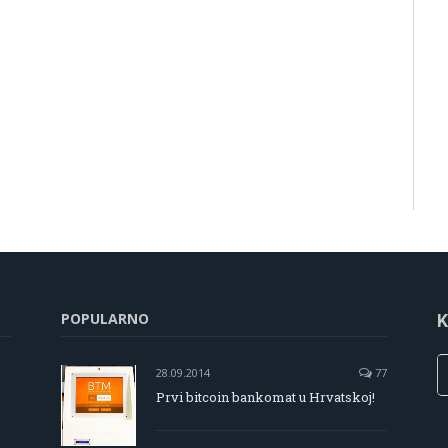
POPULARNO
K
28.09.2014
77
Prvi bitcoin bankomat u Hrvatskoj!