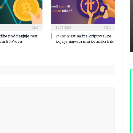
0
11.09.2023
0
žište podcjenjuje rast
Pi Coin: Istina iza kriptovalute
coin ETF-ova
koja je najveći marketinški trik