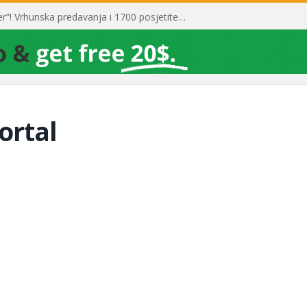
Toni Milun postao “milijarder”! Vrhunska predavanja i 1700 posjetitelja obilježili su mjesec financijske pismenosti
ortal