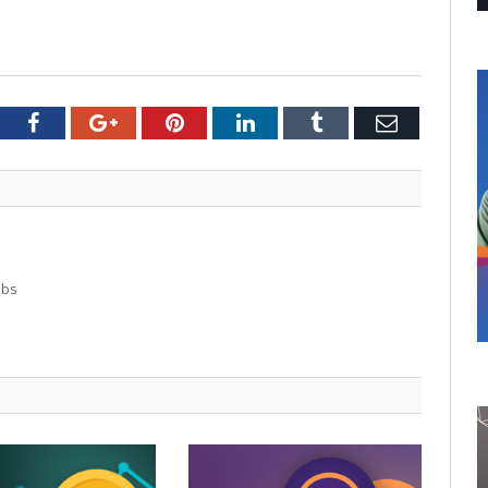
tter
Facebook
Google+
Pinterest
LinkedIn
Tumblr
Email
abs