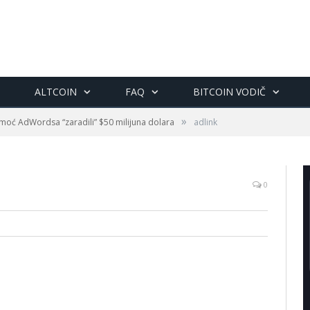
ALTCOIN
FAQ
BITCOIN VODIČ
»
moć AdWordsa “zaradili” $50 milijuna dolara
adlink
0