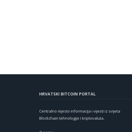
HRVATSKI BITCOIN PORTAL
Centralno mjesto informacija i vijesti iz svijeta
Blockchain tehnologije i kriptovaluta.