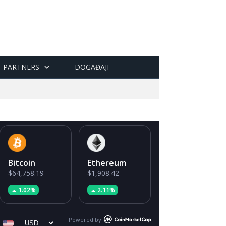
PARTNERS
DOGAĐAJI
Bitcoin
Ethereum
$64,758.19
$1,908.42
1.02%
2.11%
Powered by