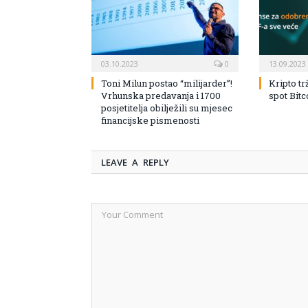
03.10.2023
0
13.09.2023
Toni Milun postao “milijarder”!
Kripto tr
Vrhunska predavanja i 1700
spot Bit
posjetitelja obilježili su mjesec
financijske pismenosti
LEAVE A REPLY