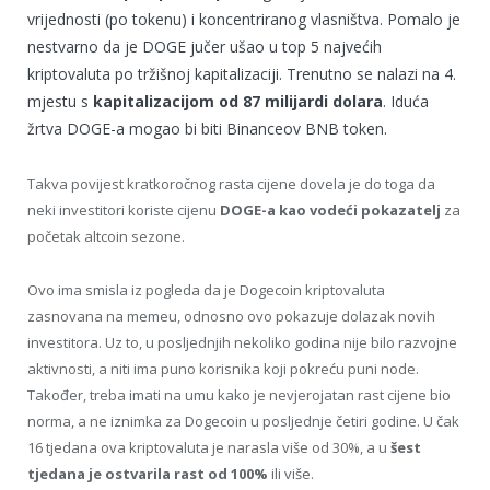
vrijednosti (po tokenu) i koncentriranog vlasništva. Pomalo je
nestvarno da je DOGE jučer ušao u top 5 najvećih
kriptovaluta po tržišnoj kapitalizaciji. Trenutno se nalazi na 4.
mjestu s
kapitalizacijom od 87 milijardi dolara
. Iduća
žrtva DOGE-a mogao bi biti Binanceov BNB token.
Takva povijest kratkoročnog rasta cijene dovela je do toga da
neki investitori koriste cijenu
DOGE-a kao vodeći pokazatelj
za
početak altcoin sezone.
Ovo ima smisla iz pogleda da je Dogecoin kriptovaluta
zasnovana na memeu, odnosno ovo pokazuje dolazak novih
investitora. Uz to, u posljednjih nekoliko godina nije bilo razvojne
aktivnosti, a niti ima puno korisnika koji pokreću puni node.
Također, treba imati na umu kako je nevjerojatan rast cijene bio
norma, a ne iznimka za Dogecoin u posljednje četiri godine. U čak
16 tjedana ova kriptovaluta je narasla više od 30%, a u
šest
tjedana je ostvarila rast od 100%
ili više.