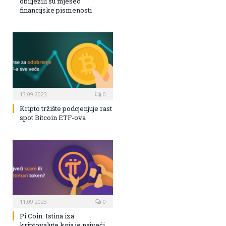
obilježili su mjesec
financijske pismenosti
13.09.2023
0
Kripto tržište podcjenjuje rast
spot Bitcoin ETF-ova
11.09.2023
0
Pi Coin: Istina iza
kriptovalute koja je najveći