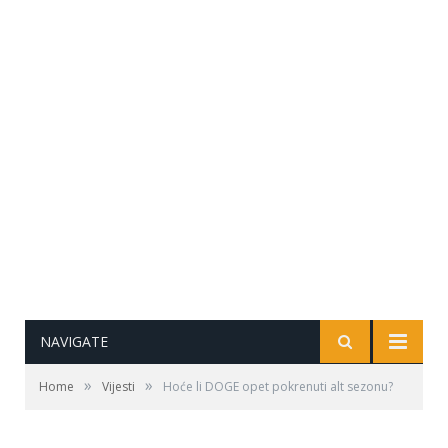
NAVIGATE
»
»
Home
Vijesti
Hoće li DOGE opet pokrenuti alt sezonu?