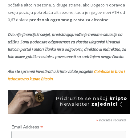
početka altcoin sezone. S druge strane, ako Dogecoin opravda
svoju poziciju pokretača alt sezone, tada je njegov novi ATH od
0,67 dolara
predznak ogromnog rasta za altcoine
.
Ovo nije financijski savjet, predstavljaju viđenje trenutne situacije na
tržištu. Sami podnosite odgovornost za vlastita ulaganja! Hrvatski
Bitcoin portal i autori članka nisu odgovorni, direktno ili indirektno, za
bilo kakve gubitke nastale s povezanosti sa sadržajem ovoga članka.
Ako ste spremni investirati u kripto valute posjetite
Coinbase te brzo i
jednostavno kupite Bitcoin.
*
indicates required
*
Email Address