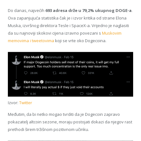
Do danas, najvećih
693 adresa drže u 79,2% ukupnog DOGE-a
.
Ova zapanjujuća statistika čak je i izvor kritika od strane Elona
Muska, izvršnog direktora Tesle i SpaceX-a. Vrijedno je naglasiti
da su najnoviji skokovi cijena izravno povezani s
Muskovim
memovima i tweetovima
koji se vrte oko Dogecoina.
Izvor:
Twitter
Međutim, da bi netko mogao tvrditi da je Dogecoin zapravo
pokazatelj altcoin sezone, moraju postojati dokazi da njegov rast
prethodi širem tržišnom pozitivnom učinku.