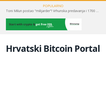
POPULARNO
Toni Milun postao “milijarder”! Vrhunska predavanja i 1700 posjetitelja obilježili su mjesec financijske pismenosti
Hrvatski Bitcoin Portal