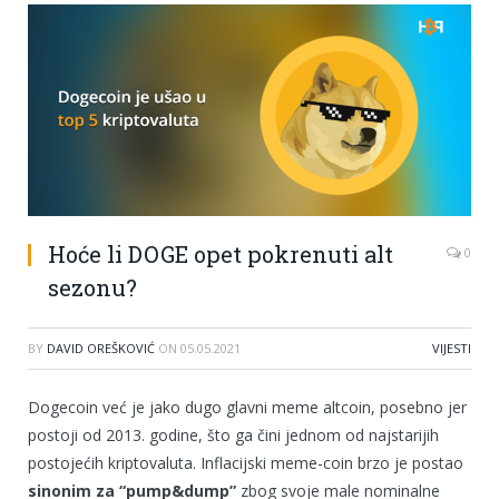
Hoće li DOGE opet pokrenuti alt
0
sezonu?
BY
DAVID OREŠKOVIĆ
ON
05.05.2021
VIJESTI
Dogecoin već je jako dugo glavni meme altcoin, posebno jer
postoji od 2013. godine, što ga čini jednom od najstarijih
postojećih kriptovaluta. Inflacijski meme-coin brzo je postao
sinonim za “pump&dump”
zbog svoje male nominalne