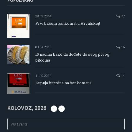
POPULARNO
28.09.2014
77
Prvi bitcoin bankomat u Hrvatskoj!
03.04.2016
16
15 načina kako da dođete do svog prvog
bitcoina
11.10.2014
14
Kupnja bitcoina na bankomatu
KOLOVOZ, 2026
No Events