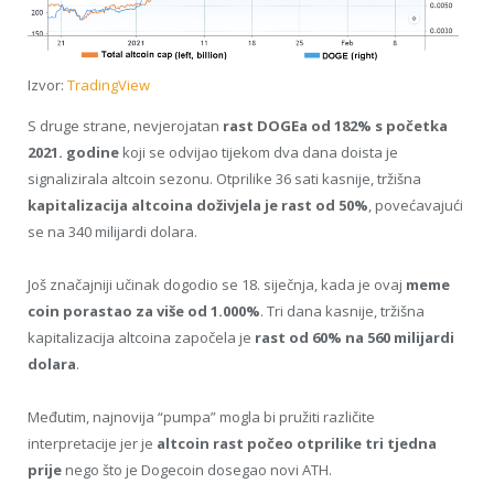
Izvor:
TradingView
S druge strane, nevjerojatan
rast DOGEa od 182% s početka
2021. godine
koji se odvijao tijekom dva dana doista je
signalizirala altcoin sezonu. Otprilike 36 sati kasnije, tržišna
kapitalizacija altcoina doživjela je rast od 50%
, povećavajući
se na 340 milijardi dolara.
Još značajniji učinak dogodio se 18. siječnja, kada je ovaj
meme
coin porastao za više od 1.000%
. Tri dana kasnije, tržišna
kapitalizacija altcoina započela je
rast od 60% na 560 milijardi
dolara
.
Međutim, najnovija “pumpa” mogla bi pružiti različite
interpretacije jer je
altcoin rast počeo otprilike tri tjedna
prije
nego što je Dogecoin dosegao novi ATH.