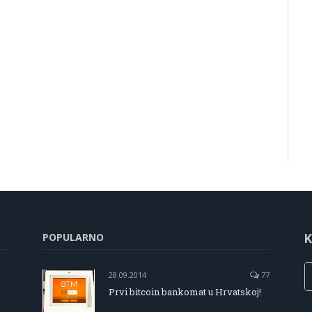
POPULARNO
K
28.09.2014
77
Prvi bitcoin bankomat u Hrvatskoj!