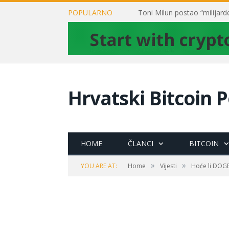
POPULARNO
Hrvatski Bitcoin P
HOME
ČLANCI
BITCOIN
»
»
YOU ARE AT:
Home
Vijesti
Hoće li DOGE