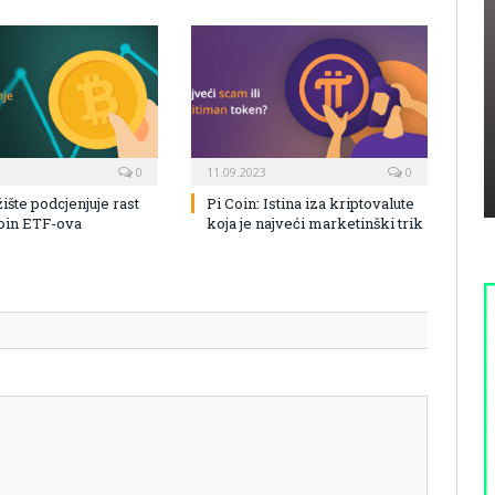
0
11.09.2023
0
žište podcjenjuje rast
Pi Coin: Istina iza kriptovalute
coin ETF-ova
koja je najveći marketinški trik