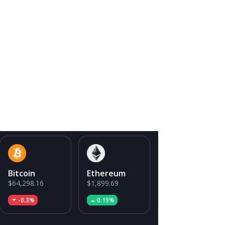
Bitcoin
Ethereum
$64,298.16
$1,899.69
-0.3%
0.19%