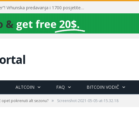
Toni Milun postao “milijarder”! Vrhunska predavanja i 1700 posjetitelja obilježili su mjesec financijske pismenosti
ortal
ALTCOIN
FAQ
BITCOIN VODIČ
»
 opet pokrenuti alt sezonu?
Screenshot-2021-05-05-at-15.32.18