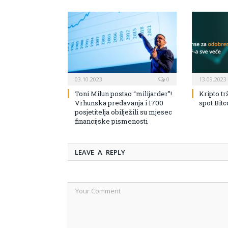
03.10.2023
0
13.09.2023
Toni Milun postao “milijarder”!
Kripto tr
Vrhunska predavanja i 1700
spot Bit
posjetitelja obilježili su mjesec
financijske pismenosti
LEAVE A REPLY