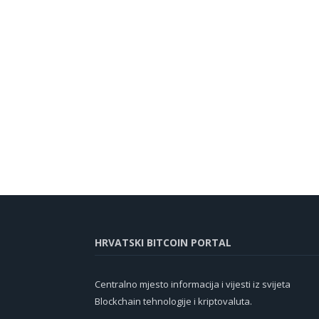
HRVATSKI BITCOIN PORTAL
Centralno mjesto informacija i vijesti iz svijeta
Blockchain tehnologije i kriptovaluta.