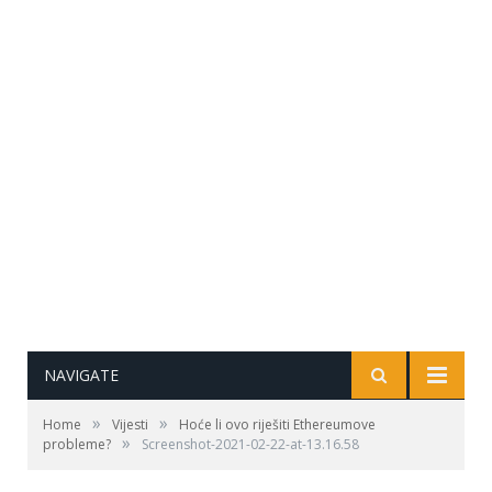
NAVIGATE
»
»
Home
Vijesti
Hoće li ovo riješiti Ethereumove
»
probleme?
Screenshot-2021-02-22-at-13.16.58