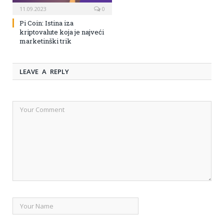
11.09.2023
0
Pi Coin: Istina iza
kriptovalute koja je najveći
marketinški trik
LEAVE A REPLY