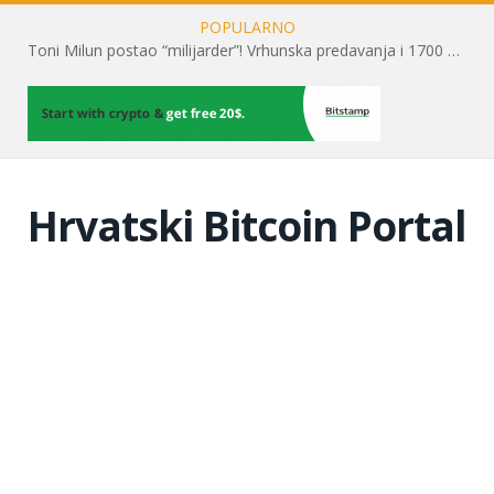
POPULARNO
Toni Milun postao “milijarder”! Vrhunska predavanja i 1700 posjetitelja obilježili su mjesec financijske pismenosti
Hrvatski Bitcoin Portal