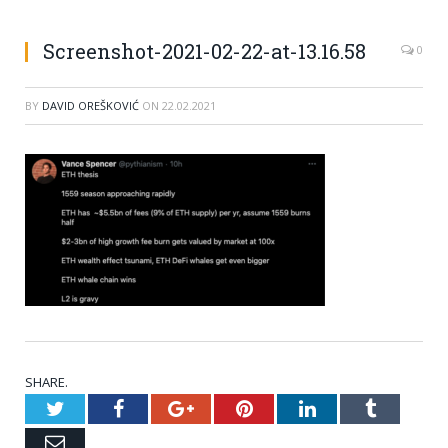
Screenshot-2021-02-22-at-13.16.58
0
BY
DAVID OREŠKOVIĆ
ON
22.02.2021
SHARE.
Twitter
Facebook
Google+
Pinterest
LinkedIn
Tumblr
Email