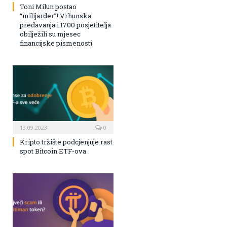
Toni Milun postao
“milijarder”! Vrhunska
predavanja i 1700 posjetitelja
obilježili su mjesec
financijske pismenosti
13.09.2023
0
Kripto tržište podcjenjuje rast
spot Bitcoin ETF-ova