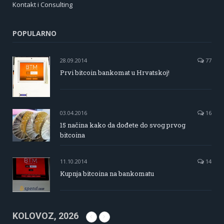
Kontakt i Consulting
POPULARNO
28.09.2014
77
Prvi bitcoin bankomat u Hrvatskoj!
03.04.2016
16
15 načina kako da dođete do svog prvog
bitcoina
11.10.2014
14
Kupnja bitcoina na bankomatu
KOLOVOZ, 2026