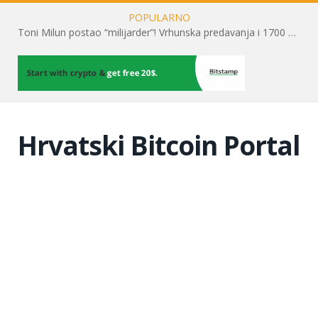
POPULARNO
Toni Milun postao “milijarder”! Vrhunska predavanja i 1700 posjetitelja obilježili su mjesec financijske pismenosti
Hrvatski Bitcoin Portal