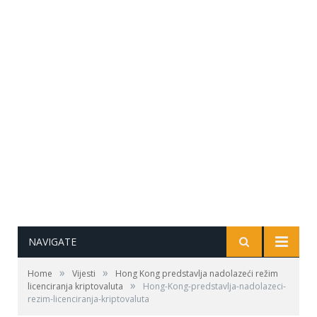
NAVIGATE
»
»
Home
Vijesti
Hong Kong predstavlja nadolazeći režim
»
licenciranja kriptovaluta
Hong-Kong-predstavlja-nadolazeci-
rezim-licenciranja-kriptovaluta