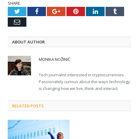
SHARE.
Twitter
Facebook
Google+
Pinterest
LinkedIn
Tumblr
Email
ABOUT AUTHOR
MONIKA NOŽINIĆ
Tech journalist interested in cryptocurrencies.
Passionately curious about the ways technology
is changing how we live, think and interact.
RELATED POSTS