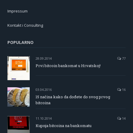
Impressum
Kontakt i Consulting
POPULARNO
28.09.2014
77
Prvi bitcoin bankomat u Hrvatskoj!
03.04.2016
16
15 načina kako da dođete do svog prvog
bitcoina
11.10.2014
14
Kupnja bitcoina na bankomatu