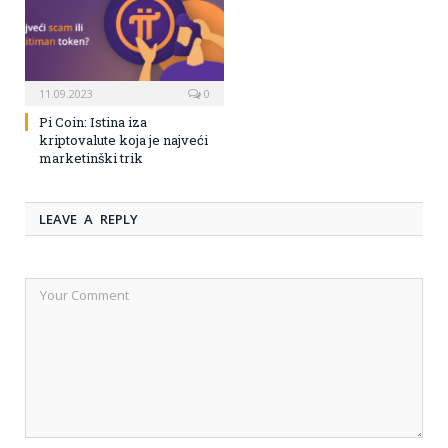
11.09.2023
0
Pi Coin: Istina iza
kriptovalute koja je najveći
marketinški trik
LEAVE A REPLY