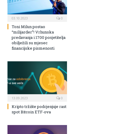
03.10.2023
0
Toni Milun postao
“milijarder”! Vrhunska
predavanja i 1700 posjetitelja
obilježili su mjesec
financijske pismenosti
13.09.2023
0
Kripto tržište podcjenjuje rast
spot Bitcoin ETF-ova