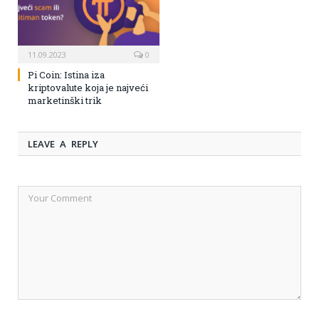
11.09.2023
0
Pi Coin: Istina iza
kriptovalute koja je najveći
marketinški trik
LEAVE A REPLY