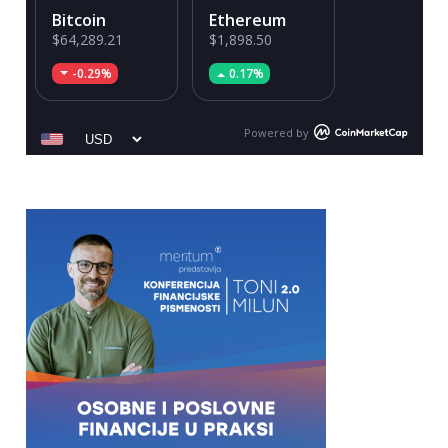
Bitcoin
Ethereum
$64,289.21
$1,898.50
-0.29%
0.17%
Powered by