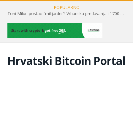
POPULARNO
Toni Milun postao “milijarder”! Vrhunska predavanja i 1700 posjetitelja obilježili su mjesec financijske pismenosti
Hrvatski Bitcoin Portal