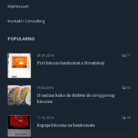
Impressum
Kontakt i Consulting
POPULARNO
28.09.2014
77
Prvi bitcoin bankomat u Hrvatskoj!
03.04.2016
16
15 načina kako da dođete do svog prvog
bitcoina
11.10.2014
14
Kupnja bitcoina na bankomatu