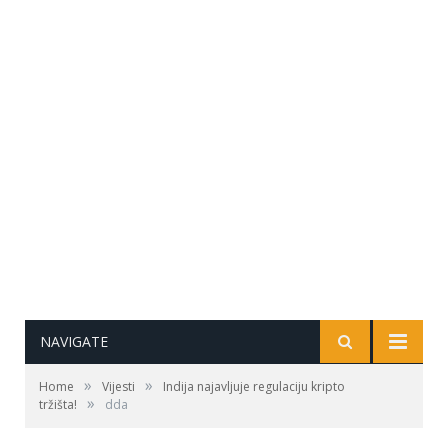
NAVIGATE
»
»
Home
Vijesti
Indija najavljuje regulaciju kripto
»
tržišta!
dda