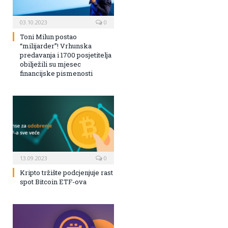
03.10.2023
0
Toni Milun postao
“milijarder”! Vrhunska
predavanja i 1700 posjetitelja
obilježili su mjesec
financijske pismenosti
13.09.2023
0
Kripto tržište podcjenjuje rast
spot Bitcoin ETF-ova