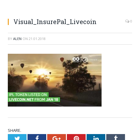
Visual_InsurePal_Livecoin
0
BY
ALEN
ON
21.01.2018
SHARE.
Twitter
Facebook
Google+
Pinterest
LinkedIn
Tumblr