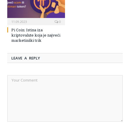
11.09.2023
0
Pi Coin: Istina iza
kriptovalute koja je najveći
marketinški trik
LEAVE A REPLY