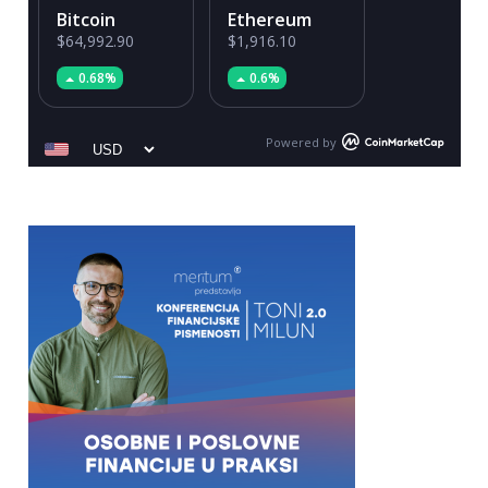
Bitcoin
Ethereum
$64,992.90
$1,916.10
0.68%
0.6%
Powered by