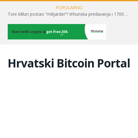
POPULARNO
Toni Milun postao “milijarder”! Vrhunska predavanja i 1700 posjetitelja obilježili su mjesec financijske pismenosti
Hrvatski Bitcoin Portal