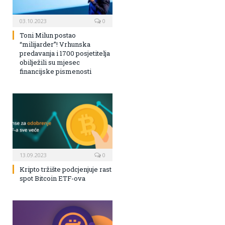
03.10.2023
0
Toni Milun postao
“milijarder”! Vrhunska
predavanja i 1700 posjetitelja
obilježili su mjesec
financijske pismenosti
13.09.2023
0
Kripto tržište podcjenjuje rast
spot Bitcoin ETF-ova