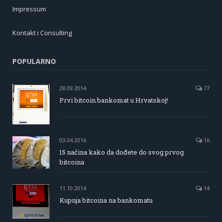
Impressum
Kontakt i Consulting
POPULARNO
28.09.2014
77
Prvi bitcoin bankomat u Hrvatskoj!
03.04.2016
16
15 načina kako da dođete do svog prvog
bitcoina
11.10.2014
14
Kupnja bitcoina na bankomatu