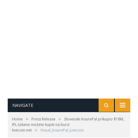
NAVIGATE
»
»
Home
Press Release
Slovenski InsurePal prikupio $18M,
IPL tokene možete kupiti na burzi
»
livecoin.net
Visual_InsurePal_Livecoin