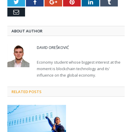
Twitter
Facebook
Google+
Pinterest
LinkedIn
Tumblr
Email
ABOUT AUTHOR
DAVID OREŠKOVIĆ
Economy student whose biggest interest at the
moment is blockchain technology and its'
influence on the global economy.
RELATED POSTS