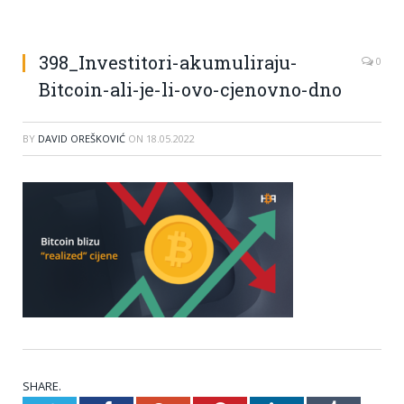
398_Investitori-akumuliraju-
0
Bitcoin-ali-je-li-ovo-cjenovno-dno
BY
DAVID OREŠKOVIĆ
ON
18.05.2022
SHARE.