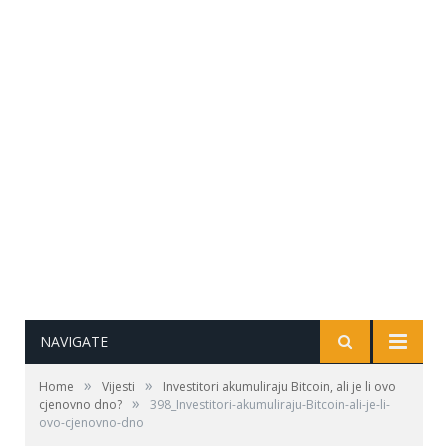
NAVIGATE
»
»
Home
Vijesti
Investitori akumuliraju Bitcoin, ali je li ovo
»
cjenovno dno?
398_Investitori-akumuliraju-Bitcoin-ali-je-li-
ovo-cjenovno-dno