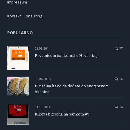
Impressum
Kontakt i Consulting
POPULARNO
28.09.2014
77
Prvi bitcoin bankomat u Hrvatskoj!
03.04.2016
16
15 načina kako da dođete do svog prvog
bitcoina
11.10.2014
14
Kupnja bitcoina na bankomatu