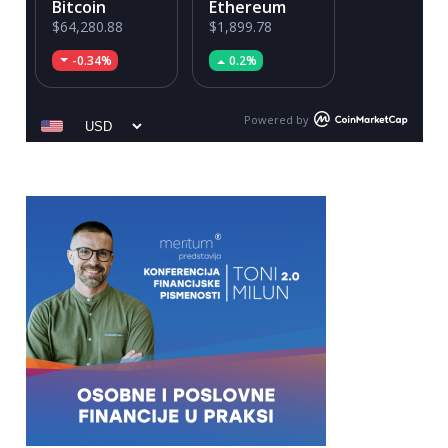
Bitcoin
Ethereum
$64,280.88
$1,899.78
-0.34%
0.2%
Powered by