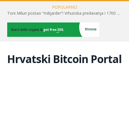
POPULARNO
Toni Milun postao “milijarder”! Vrhunska predavanja i 1700 posjetitelja obilježili su mjesec financijske pismenosti
Hrvatski Bitcoin Portal