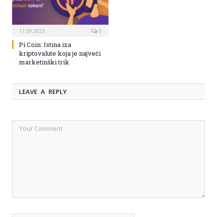
11.09.2023
0
Pi Coin: Istina iza
kriptovalute koja je najveći
marketinški trik
LEAVE A REPLY