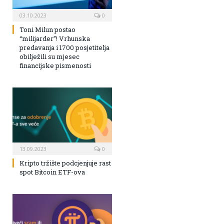
03.10.2023
0
Toni Milun postao
“milijarder”! Vrhunska
predavanja i 1700 posjetitelja
obilježili su mjesec
financijske pismenosti
13.09.2023
0
Kripto tržište podcjenjuje rast
spot Bitcoin ETF-ova