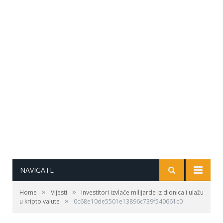
NAVIGATE
»
»
Home
Vijesti
Investitori izvlače milijarde iz dionica i ulažu
»
u kripto valute
0c68e10de5501e13896c739f540661c0