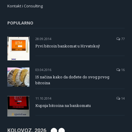
Kontakt i Consulting
POPULARNO
28.09.2014
77
Prvi bitcoin bankomat u Hrvatskoj!
03.04.2016
16
15 načina kako da dođete do svog prvog
bitcoina
11.10.2014
14
Kupnja bitcoina na bankomatu
KOLOVOZ, 2026