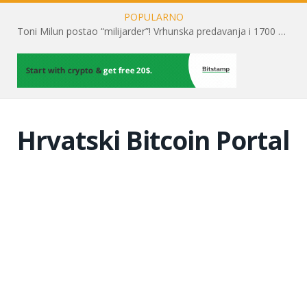
POPULARNO
Toni Milun postao “milijarder”! Vrhunska predavanja i 1700 posjetitelja obilježili su mjesec financijske pismenosti
Hrvatski Bitcoin Portal