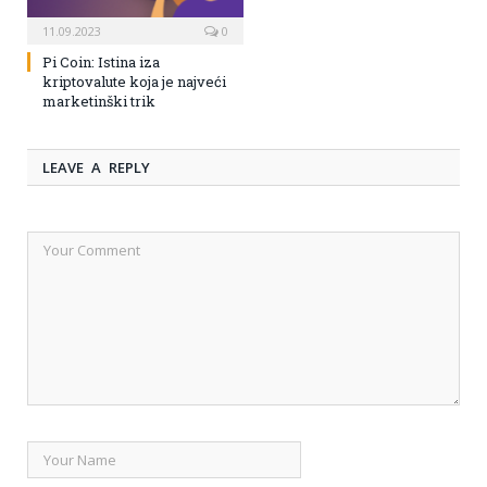
11.09.2023
0
Pi Coin: Istina iza
kriptovalute koja je najveći
marketinški trik
LEAVE A REPLY