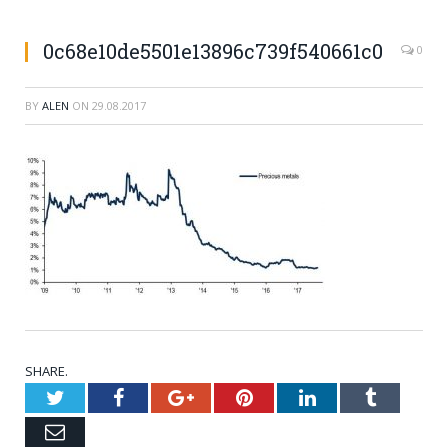
0c68e10de5501e13896c739f540661c0
0
BY
ALEN
ON
29.08.2017
SHARE.
Twitter
Facebook
Google+
Pinterest
LinkedIn
Tumblr
Email