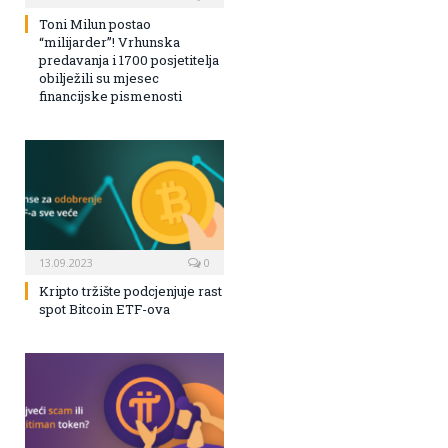
Toni Milun postao
“milijarder”! Vrhunska
predavanja i 1700 posjetitelja
obilježili su mjesec
financijske pismenosti
13.09.2023
0
Kripto tržište podcjenjuje rast
spot Bitcoin ETF-ova