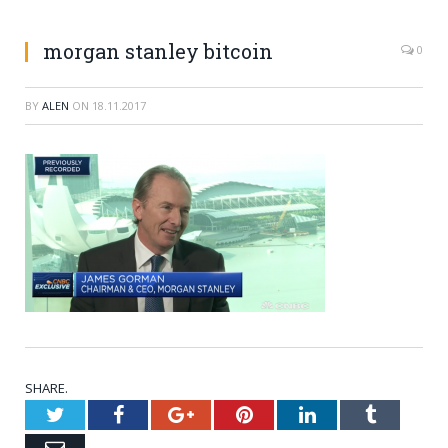
morgan stanley bitcoin
0
BY
ALEN
ON
18.11.2017
SHARE.
Twitter
Facebook
Google+
Pinterest
LinkedIn
Tumblr