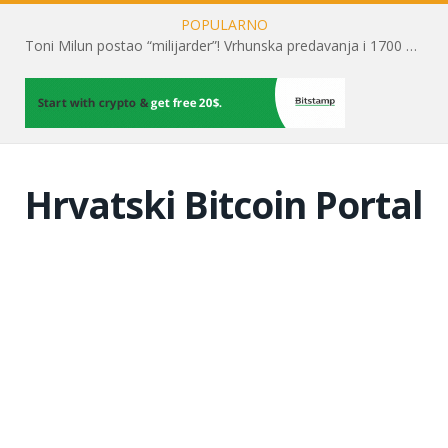
POPULARNO
Toni Milun postao “milijarder”! Vrhunska predavanja i 1700 posjetitelja obilježili su mjesec financijske pismenosti
Hrvatski Bitcoin Portal