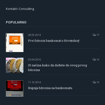
Kontakt i Consulting
POPULARNO
28.09.2014
77
Prvi bitcoin bankomat u Hrvatskoj!
03.04.2016
16
15 načina kako da dođete do svog prvog
bitcoina
11.10.2014
14
Kupnja bitcoina na bankomatu