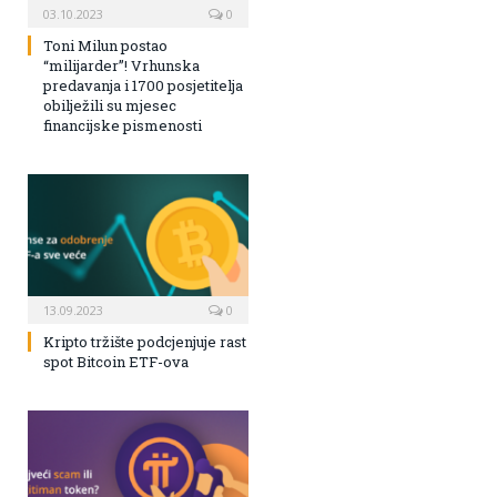
03.10.2023
0
Toni Milun postao
“milijarder”! Vrhunska
predavanja i 1700 posjetitelja
obilježili su mjesec
financijske pismenosti
13.09.2023
0
Kripto tržište podcjenjuje rast
spot Bitcoin ETF-ova