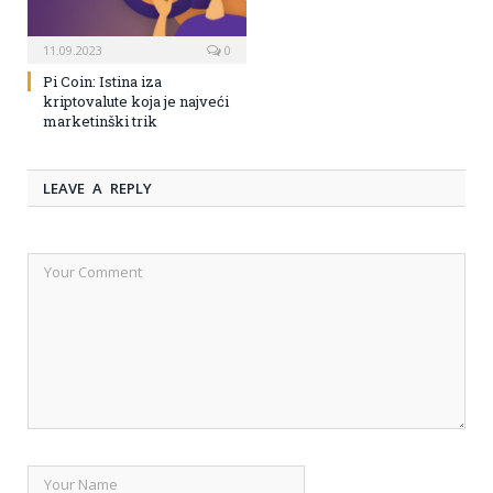
11.09.2023
0
Pi Coin: Istina iza
kriptovalute koja je najveći
marketinški trik
LEAVE A REPLY