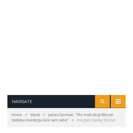
NAVIGATE
»
»
Home
Vijesti
James Gorman, "Tko misli da je Bitcoin
»
stabilna investicija laže sam sebe"
morgan stanley bitcoin