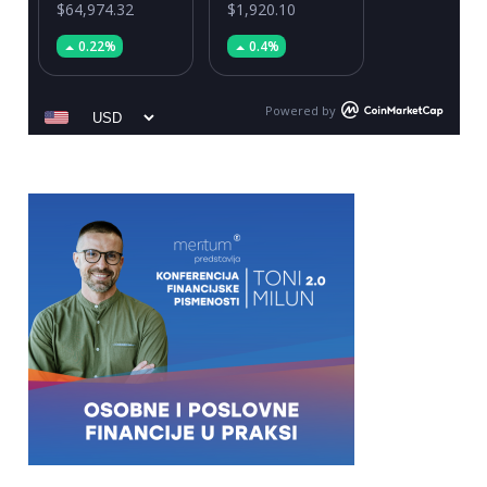
$64,974.32
$1,920.10
0.22%
0.4%
Powered by