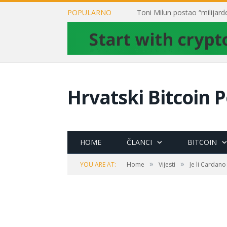
POPULARNO
Hrvatski Bitcoin P
HOME
ČLANCI
BITCOIN
»
»
YOU ARE AT:
Home
Vijesti
Je li Cardano