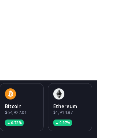
Bitcoin
Ethereum
$64,922.01
$1,914.87
0.73%
0.97%