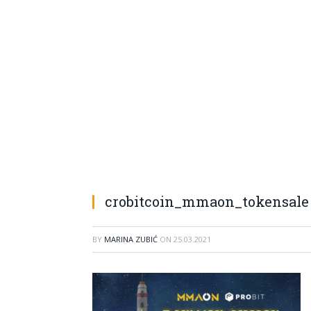
crobitcoin_mmaon_tokensale
BY
MARINA ZUBIĆ
ON
25.03.2021