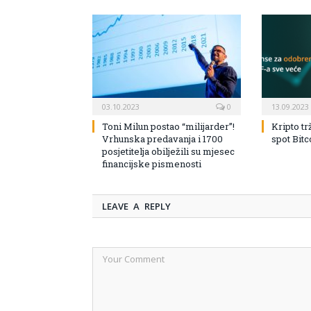
03.10.2023
0
13.09.2023
Toni Milun postao “milijarder”!
Kripto tr
Vrhunska predavanja i 1700
spot Bit
posjetitelja obilježili su mjesec
financijske pismenosti
LEAVE A REPLY