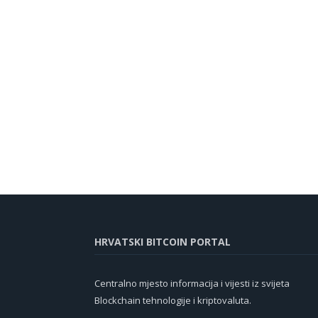
HRVATSKI BITCOIN PORTAL
Centralno mjesto informacija i vijesti iz svijeta
Blockchain tehnologije i kriptovaluta.