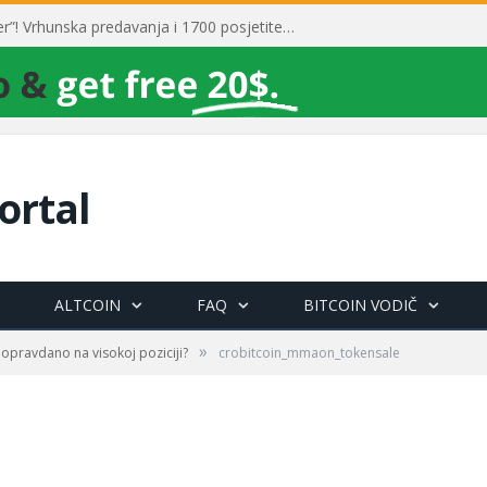
Toni Milun postao “milijarder”! Vrhunska predavanja i 1700 posjetitelja obilježili su mjesec financijske pismenosti
ortal
ALTCOIN
FAQ
BITCOIN VODIČ
»
 opravdano na visokoj poziciji?
crobitcoin_mmaon_tokensale