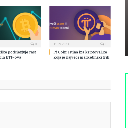
0
11.09.2023
0
žište podcjenjuje rast
Pi Coin: Istina iza kriptovalute
coin ETF-ova
koja je najveći marketinški trik