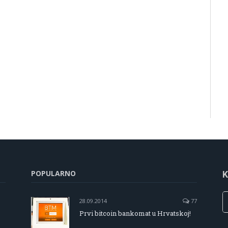
POPULARNO
K
28.09.2014
77
Prvi bitcoin bankomat u Hrvatskoj!