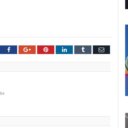
tter
Facebook
Google+
Pinterest
LinkedIn
Tumblr
Email
abs