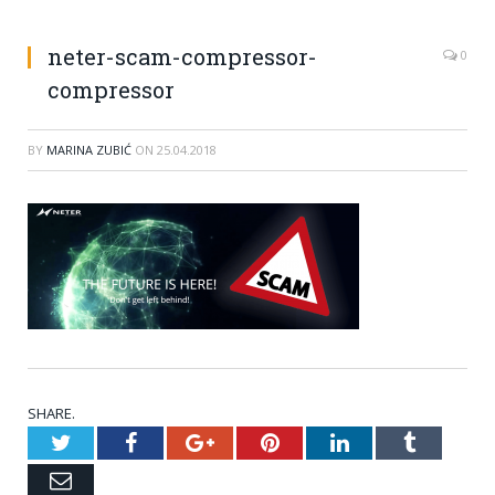
neter-scam-compressor-
0
compressor
BY
MARINA ZUBIĆ
ON
25.04.2018
SHARE.
Twitter
Facebook
Google+
Pinterest
LinkedIn
Tumblr
Email