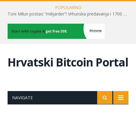
POPULARNO
Toni Milun postao “milijarder”! Vrhunska predavanja i 1700 posjetitelja obilježili su mjesec financijske pismenosti
Hrvatski Bitcoin Portal
NAVIGATE