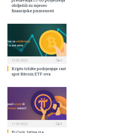
predavanja i 1700 posjetitelja
obilježili su mjesec
financijske pismenosti
13.09.2023
0
Kripto tržište podcjenjuje rast
spot Bitcoin ETF-ova
11.09.2023
0
Pi Coin: Istina iza