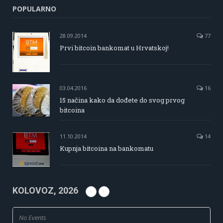
POPULARNO
28.09.2014
77
Prvi bitcoin bankomat u Hrvatskoj!
03.04.2016
16
15 načina kako da dođete do svog prvog
bitcoina
11.10.2014
14
Kupnja bitcoina na bankomatu
KOLOVOZ, 2026
No Events