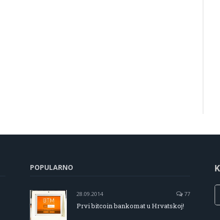
POPULARNO
K
28.09.2014
77
Prvi bitcoin bankomat u Hrvatskoj!