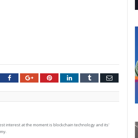
tter
Facebook
Google+
Pinterest
LinkedIn
Tumblr
Email
t interest at the moment is blockchain technology and its'
omy.