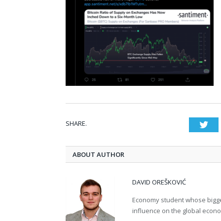
SHARE.
Twi
ABOUT AUTHOR
DAVID OREŠKOVIĆ
Economy student whose bigges
influence on the global econ