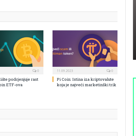
0
11.09.2023
0
žište podcjenjuje rast
Pi Coin: Istina iza kriptovalute
coin ETF-ova
koja je najveći marketinški trik