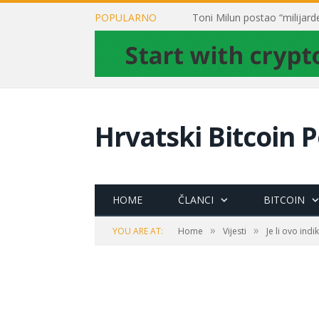
POPULARNO
Hrvatski Bitcoin P
HOME
ČLANCI
BITCOIN
»
»
YOU ARE AT:
Home
Vijesti
Je li ovo indi