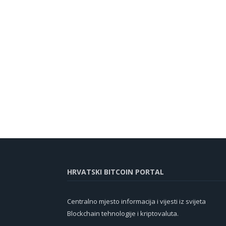
HRVATSKI BITCOIN PORTAL
Centralno mjesto informacija i vijesti iz svijeta
Blockchain tehnologije i kriptovaluta.