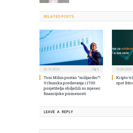
RELATED POSTS
03.10.2023
0
13.09.2023
Toni Milun postao “milijarder”!
Kripto tr
Vrhunska predavanja i 1700
spot Bit
posjetitelja obilježili su mjesec
financijske pismenosti
LEAVE A REPLY