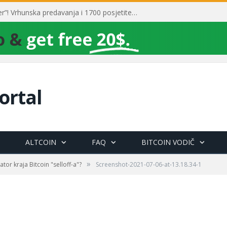
Toni Milun postao “milijarder”! Vrhunska predavanja i 1700 posjetitelja obilježili su mjesec financijske pismenosti
ortal
ALTCOIN
FAQ
BITCOIN VODIČ
»
kator kraja Bitcoin "selloff-a"?
Screenshot-2021-07-06-at-13.18.34-1