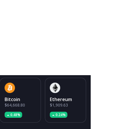
Bitcoin
Ethereum
$64,668.80
$1,909.63
0.48%
0.24%