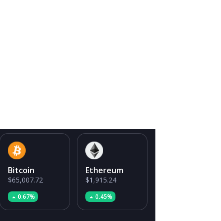
Bitcoin
Ethereum
$65,007.72
$1,915.24
0.67%
0.45%