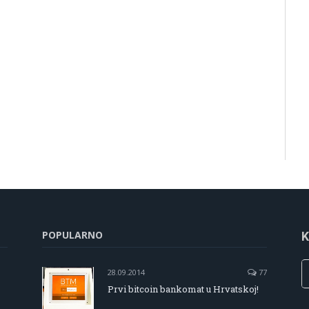
POPULARNO
K
28.09.2014
77
Prvi bitcoin bankomat u Hrvatskoj!