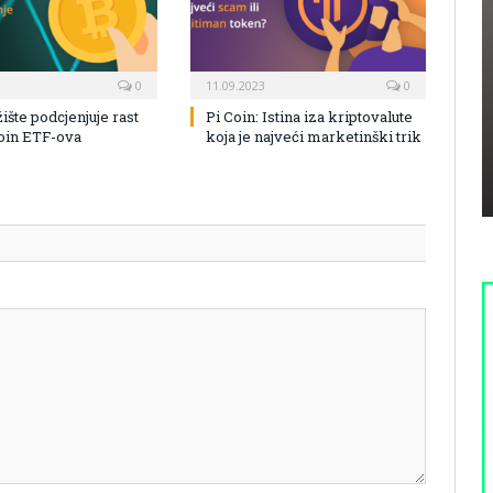
0
11.09.2023
0
žište podcjenjuje rast
Pi Coin: Istina iza kriptovalute
coin ETF-ova
koja je najveći marketinški trik