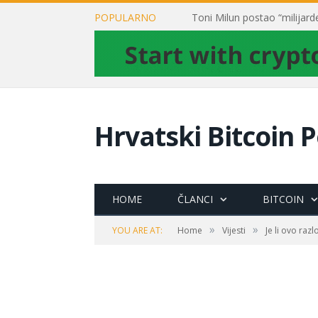
POPULARNO
Hrvatski Bitcoin P
HOME
ČLANCI
BITCOIN
»
»
YOU ARE AT:
Home
Vijesti
Je li ovo raz