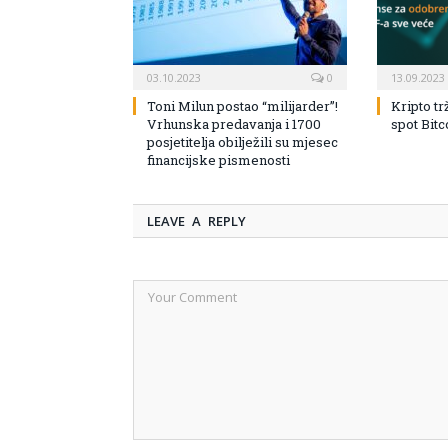
03.10.2023
0
13.09.2023
Toni Milun postao “milijarder”!
Kripto tr
Vrhunska predavanja i 1700
spot Bit
posjetitelja obilježili su mjesec
financijske pismenosti
LEAVE A REPLY