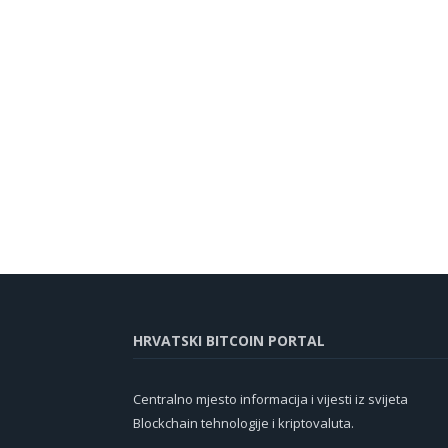
HRVATSKI BITCOIN PORTAL
Centralno mjesto informacija i vijesti iz svijeta
Blockchain tehnologije i kriptovaluta.