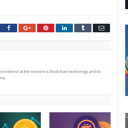
tter
Facebook
Google+
Pinterest
LinkedIn
Tumblr
Email
t interest at the moment is blockchain technology and its'
omy.