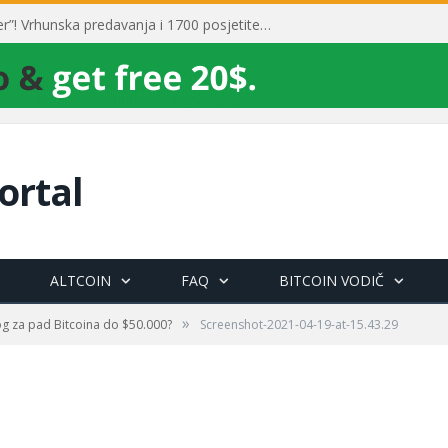
Toni Milun postao “milijarder”! Vrhunska predavanja i 1700 posjetitelja obilježili su mjesec financijske pismenosti
ortal
ALTCOIN
FAQ
BITCOIN VODIČ
»
log za pad Bitcoina do $50.000?
Screenshot-2021-04-19-at-15.43.29