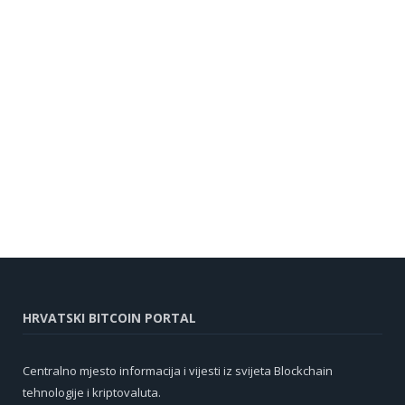
HRVATSKI BITCOIN PORTAL
Centralno mjesto informacija i vijesti iz svijeta Blockchain
tehnologije i kriptovaluta.