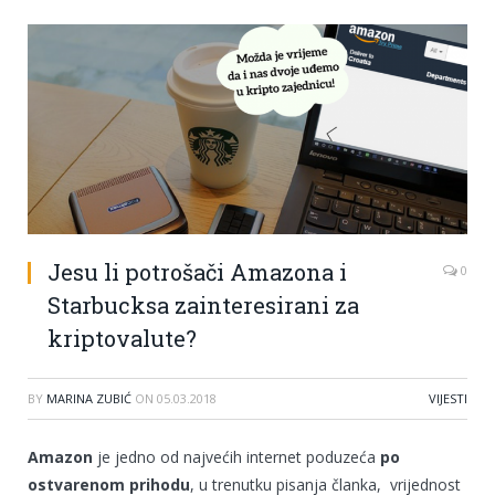
Jesu li potrošači Amazona i
0
Starbucksa zainteresirani za
kriptovalute?
BY
MARINA ZUBIĆ
ON
05.03.2018
VIJESTI
Amazon
je jedno od najvećih internet poduzeća
po
ostvarenom prihodu
, u trenutku pisanja članka, vrijednost