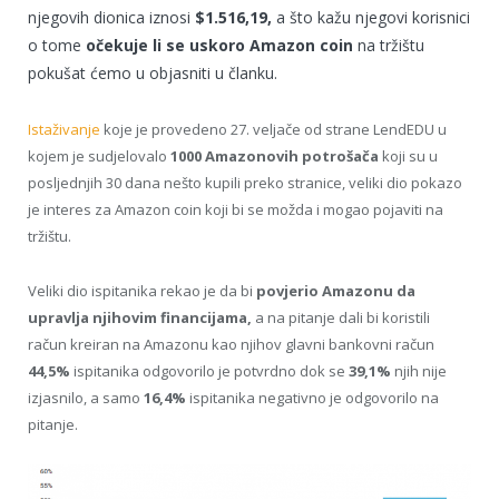
njegovih dionica iznosi
$1.516,19,
a što kažu njegovi korisnici
o tome
očekuje li se uskoro Amazon coin
na tržištu
pokušat ćemo u objasniti u članku.
Istaživanje
koje je provedeno 27. veljače od strane LendEDU u
kojem je sudjelovalo
1000 Amazonovih potrošača
koji su u
posljednjih 30 dana nešto kupili preko stranice, veliki dio pokazo
je interes za Amazon coin koji bi se možda i mogao pojaviti na
tržištu.
Veliki dio ispitanika rekao je da bi
povjerio Amazonu da
upravlja njihovim financijama,
a na pitanje dali bi koristili
račun kreiran na Amazonu kao njihov glavni bankovni račun
44,5%
ispitanika odgovorilo je potvrdno dok se
39,1%
njih nije
izjasnilo, a samo
16,4%
ispitanika negativno je odgovorilo na
pitanje.