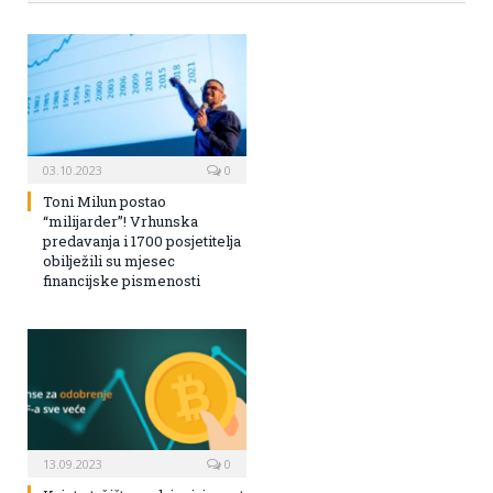
03.10.2023
0
Toni Milun postao
“milijarder”! Vrhunska
predavanja i 1700 posjetitelja
obilježili su mjesec
financijske pismenosti
13.09.2023
0