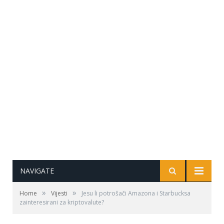
NAVIGATE
»
»
Home
Vijesti
Jesu li potrošači Amazona i Starbucksa
zainteresirani za kriptovalute?