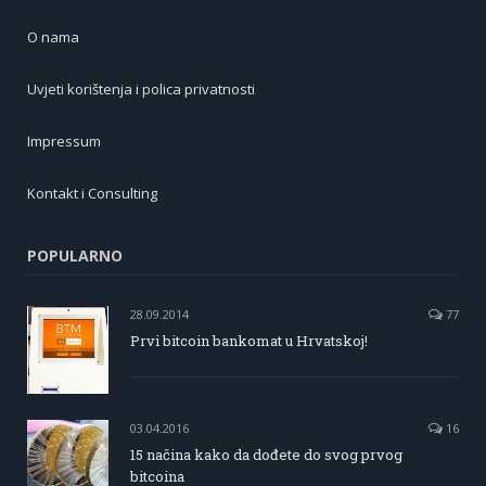
O nama
Uvjeti korištenja i polica privatnosti
Impressum
Kontakt i Consulting
POPULARNO
28.09.2014
77
Prvi bitcoin bankomat u Hrvatskoj!
03.04.2016
16
15 načina kako da dođete do svog prvog
bitcoina