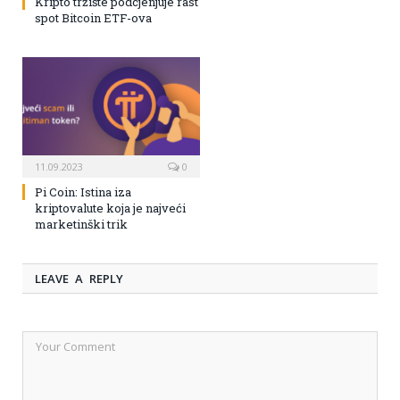
Kripto tržište podcjenjuje rast
spot Bitcoin ETF-ova
11.09.2023
0
Pi Coin: Istina iza
kriptovalute koja je najveći
marketinški trik
LEAVE A REPLY