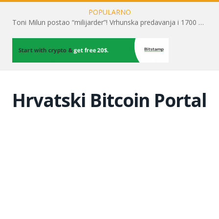
POPULARNO
Toni Milun postao “milijarder”! Vrhunska predavanja i 1700 posjetitelja obilježili su mjesec financijske pismenosti
Hrvatski Bitcoin Portal