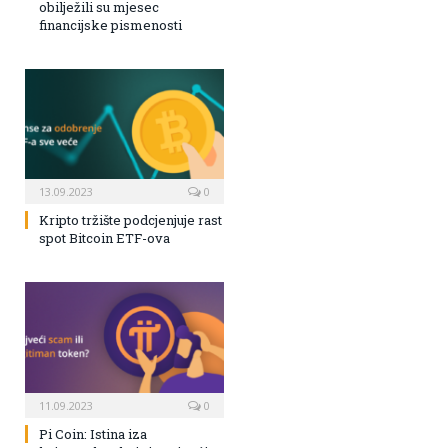
obilježili su mjesec
financijske pismenosti
13.09.2023
0
Kripto tržište podcjenjuje rast
spot Bitcoin ETF-ova
11.09.2023
0
Pi Coin: Istina iza