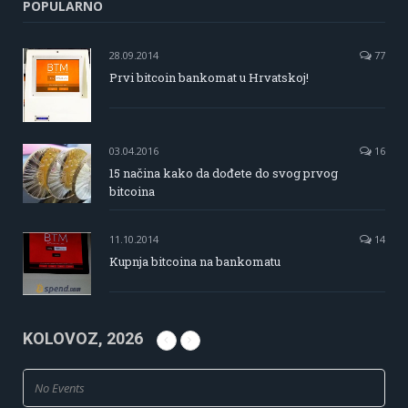
POPULARNO
28.09.2014
77
Prvi bitcoin bankomat u Hrvatskoj!
03.04.2016
16
15 načina kako da dođete do svog prvog
bitcoina
11.10.2014
14
Kupnja bitcoina na bankomatu
KOLOVOZ, 2026
No Events