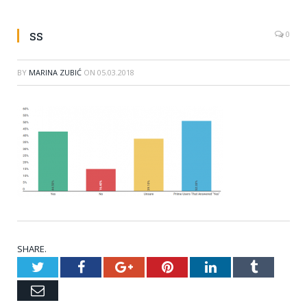
ss
0
BY
MARINA ZUBIĆ
ON
05.03.2018
SHARE.
Twitter
Facebook
Google+
Pinterest
LinkedIn
Tumblr
Email