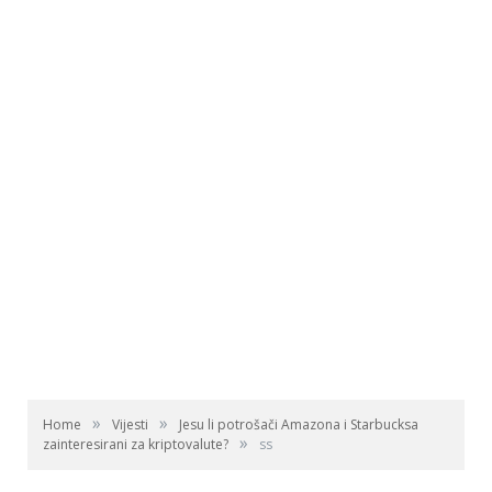
»
»
Home
Vijesti
Jesu li potrošači Amazona i Starbucksa
»
zainteresirani za kriptovalute?
ss