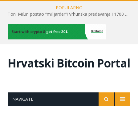
POPULARNO
Toni Milun postao “milijarder”! Vrhunska predavanja i 1700 posjetitelja obilježili su mjesec financijske pismenosti
Hrvatski Bitcoin Portal
NAVIGATE