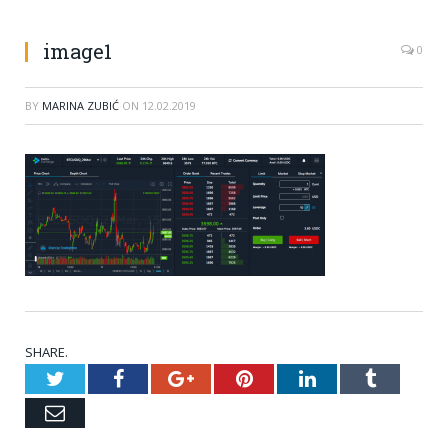
image1
0
BY
MARINA ZUBIĆ
ON
12.02.2019
SHARE.
Twitter
Facebook
Google+
Pinterest
LinkedIn
Tumblr
Email