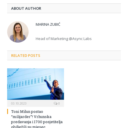
ABOUT AUTHOR
MARINA ZUBIĆ
Head of Marketing @Async Labs
RELATED POSTS
03.10.2023
0
Toni Milun postao
“milijarder”! Vrhunska
predavanja i 1700 posjetitelja
obilježili su mjesec