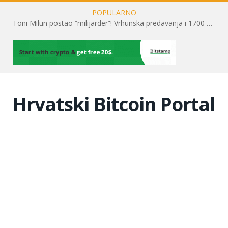
POPULARNO
Toni Milun postao “milijarder”! Vrhunska predavanja i 1700 posjetitelja obilježili su mjesec financijske pismenosti
Hrvatski Bitcoin Portal