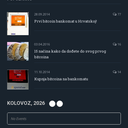
28.09.2014
77
Prvi bitcoin bankomat u Hrvatskoj!
03.04.2016
16
15 načina kako da dođete do svog prvog
bitcoina
11.10.2014
14
Kupnja bitcoina na bankomatu
KOLOVOZ, 2026
No Events