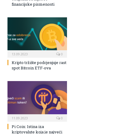
financijske pismenosti
13.09.2023
0
Kripto tržište podcjenjuje rast
spot Bitcoin ETF-ova
11.09.2023
0
Pi Coin: Istina iza
kriptovalute koja je najveći