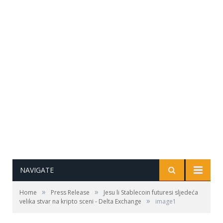
NAVIGATE
»
»
Home
Press Release
Jesu li Stablecoin futuresi sljedeća
»
velika stvar na kripto sceni - Delta Exchange
image1