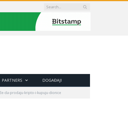
PARTNERS
DOGAĐAJI
če-da-prodaju-kripto-i-kupuju-dionice