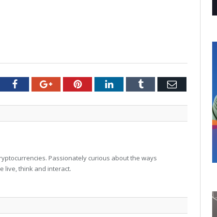
tter
Facebook
Google+
Pinterest
LinkedIn
Tumblr
Email
 cryptocurrencies. Passionately curious about the ways
live, think and interact.