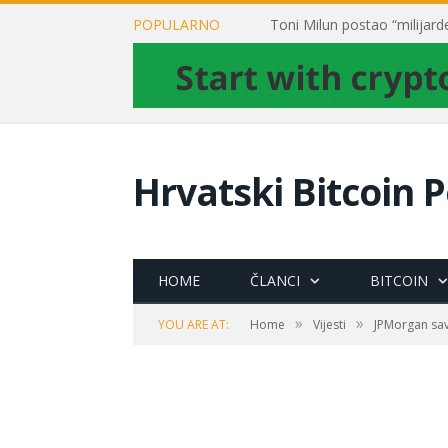
POPULARNO
Hrvatski Bitcoin P
HOME
ČLANCI
BITCOIN
»
»
YOU ARE AT:
Home
Vijesti
JPMorgan sav