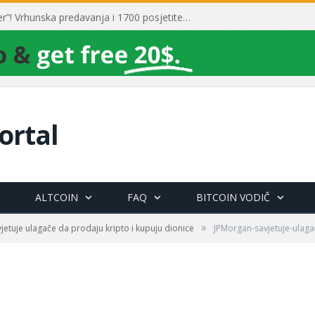
Toni Milun postao “milijarder”! Vrhunska predavanja i 1700 posjetitelja obilježili su mjesec financijske pismenosti
ortal
ALTCOIN
FAQ
BITCOIN VODIČ
»
jetuje ulagače da prodaju kripto i kupuju dionice
JPMorgan-savjetuje-ulaga