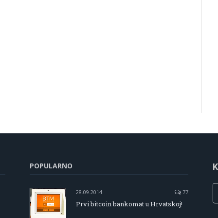
POPULARNO
K
28.09.2014
77
Prvi bitcoin bankomat u Hrvatskoj!