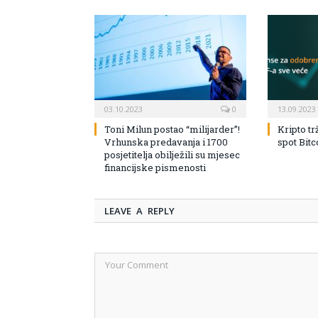
03.10.2023
0
13.09.2023
Toni Milun postao “milijarder”!
Kripto tr
Vrhunska predavanja i 1700
spot Bit
posjetitelja obilježili su mjesec
financijske pismenosti
LEAVE A REPLY