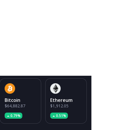
Bitcoin
Ethereum
$64,882.87
$1,912.05
0.79%
0.51%