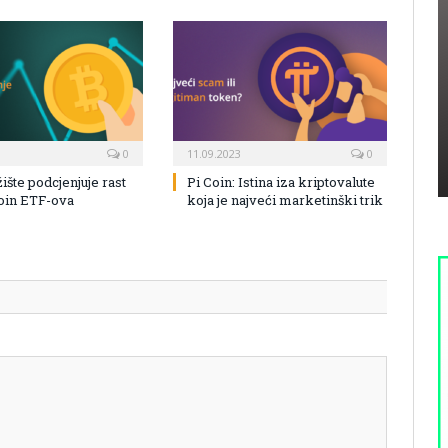
0
11.09.2023
0
žište podcjenjuje rast
Pi Coin: Istina iza kriptovalute
coin ETF-ova
koja je najveći marketinški trik