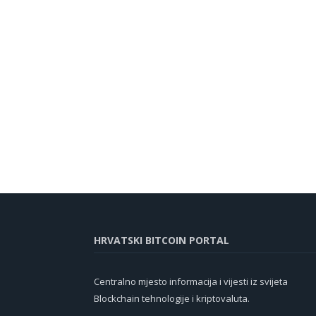
HRVATSKI BITCOIN PORTAL
Centralno mjesto informacija i vijesti iz svijeta
Blockchain tehnologije i kriptovaluta.