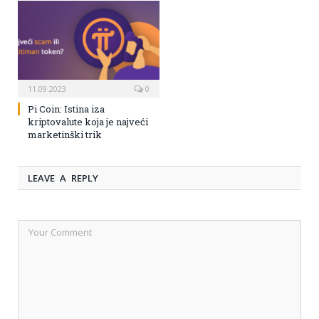
11.09.2023
0
Pi Coin: Istina iza
kriptovalute koja je najveći
marketinški trik
LEAVE A REPLY