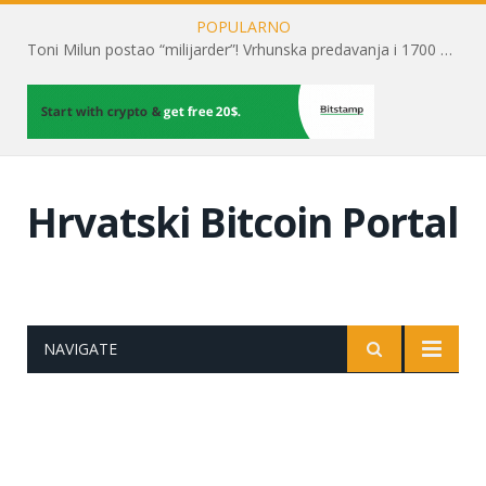
POPULARNO
Toni Milun postao “milijarder”! Vrhunska predavanja i 1700 posjetitelja obilježili su mjesec financijske pismenosti
Hrvatski Bitcoin Portal
NAVIGATE