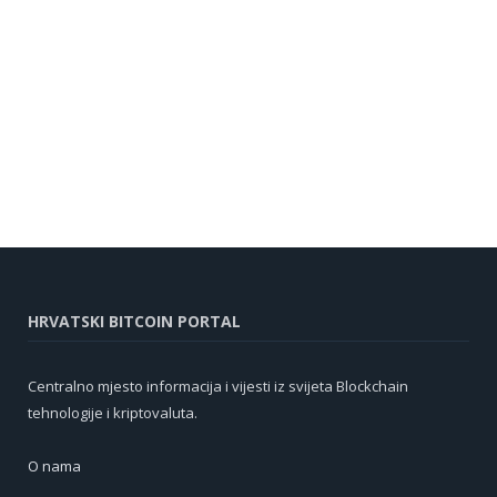
HRVATSKI BITCOIN PORTAL
Centralno mjesto informacija i vijesti iz svijeta Blockchain
tehnologije i kriptovaluta.
O nama