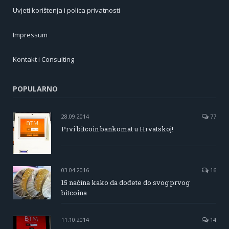
Uvjeti korištenja i polica privatnosti
Impressum
Kontakt i Consulting
POPULARNO
28.09.2014
77
Prvi bitcoin bankomat u Hrvatskoj!
03.04.2016
16
15 načina kako da dođete do svog prvog
bitcoina
11.10.2014
14