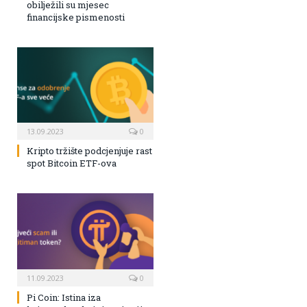
obilježili su mjesec
financijske pismenosti
13.09.2023
0
Kripto tržište podcjenjuje rast
spot Bitcoin ETF-ova
11.09.2023
0
Pi Coin: Istina iza