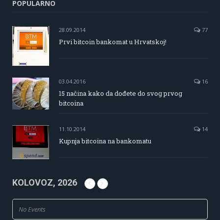
POPULARNO
28.09.2014
77
Prvi bitcoin bankomat u Hrvatskoj!
03.04.2016
16
15 načina kako da dođete do svog prvog
bitcoina
11.10.2014
14
Kupnja bitcoina na bankomatu
KOLOVOZ, 2026
No Events