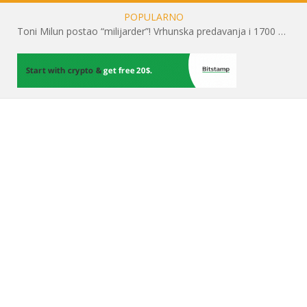
POPULARNO
Toni Milun postao “milijarder”! Vrhunska predavanja i 1700 posjetitelja obilježili su mjesec financijske pismenosti