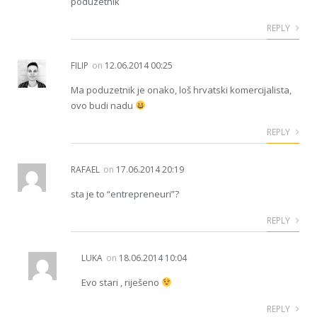
poduzetnik
REPLY
FILIP
on
12.06.2014 00:25
Ma poduzetnik je onako, loš hrvatski komercijalista,
ovo budi nadu
REPLY
RAFAEL
on
17.06.2014 20:19
sta je to “entrepreneuri”?
REPLY
LUKA
on
18.06.2014 10:04
Evo stari , riješeno
REPLY