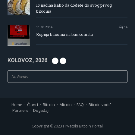
15 načina kako da dođete do svog prvog
bitcoina
11.10.2014
14
Kupnja bitcoina na bankomatu
KOLOVOZ, 2026
No Events
Home
Članci
Bitcoin
Altcoin
FAQ
Bitcoin vodič
Partners
Događaji
Copyright ©2023 Hrvatski Bitcoin Portal.