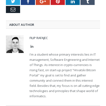
Twitter
Facebook
Google+
Pinterest
LinkedIn
Tumblr
Email
ABOUT AUTHOR
FILIP RAFAJEC
LinkedIn
I'm a student whose primary interests lies in IT
management, Software Engineering and Internet
of Things. As interest in crypto-currencies is
rising fast, on start-up project "Hrvatski Bitcoin
Portal" my goal is set to find and gather
community and connect them in this interest
field. Besides that, my focus is on all cutting edge
technologies and principles that shape world of
informatics.