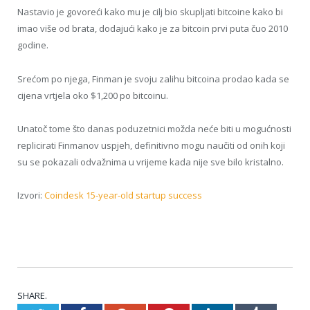
Nastavio je govoreći kako mu je cilj bio skupljati bitcoine kako bi
imao više od brata, dodajući kako je za bitcoin prvi puta čuo 2010
godine.
Srećom po njega, Finman je svoju zalihu bitcoina prodao kada se
cijena vrtjela oko $1,200 po bitcoinu.
Unatoč tome što danas poduzetnici možda neće biti u mogućnosti
replicirati Finmanov uspjeh, definitivno mogu naučiti od onih koji
su se pokazali odvažnima u vrijeme kada nije sve bilo kristalno.
Izvori:
Coindesk 15-year-old startup success
SHARE.