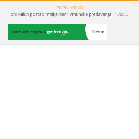
kampungbet
kampungbet
kampungbet
kampungbet
KampungBet
KampungBet
slot gacor hari ini
slot online
slot online
slot online
situs togel
situs togel
slot gacor
situs togel
situs togel
toto slot
situs gacor
situs gacor
situs gacor
situs gacor
situs toto
situs toto
situs toto
POPULARNO
monperatoto
Toni Milun postao “milijarder”! Vrhunska predavanja i 1700 posjetitelja obilježili su mjesec financijske pismenosti
monperatoto
toto slot
link togel
link gacor
toto
slot 4d
situs togel