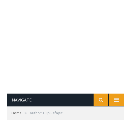
NAVIGATE
»
Home
Author: Filip Rafajec