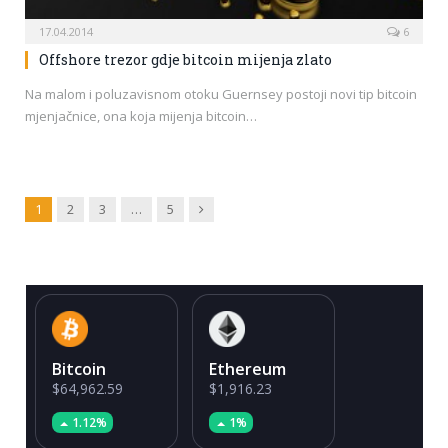
17.04.2014
6
Offshore trezor gdje bitcoin mijenja zlato
Na malom i poluzavisnom otoku Guernsey postoji novi tip bitcoin
mjenjačnice, ona koja mijenja bitcoin…
Next
1
2
3
…
5
Bitcoin
Ethereum
$64,962.59
$1,916.23
1.12%
1%