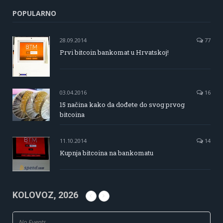
POPULARNO
28.09.2014
77
Prvi bitcoin bankomat u Hrvatskoj!
03.04.2016
16
15 načina kako da dođete do svog prvog
bitcoina
11.10.2014
14
Kupnja bitcoina na bankomatu
KOLOVOZ, 2026
No Events