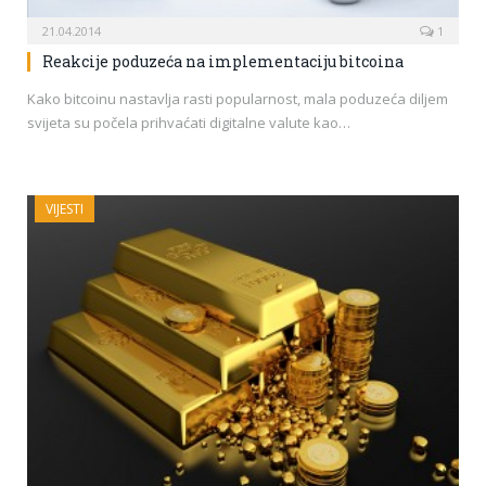
21.04.2014
1
Reakcije poduzeća na implementaciju bitcoina
Kako bitcoinu nastavlja rasti popularnost, mala poduzeća diljem
svijeta su počela prihvaćati digitalne valute kao…
VIJESTI