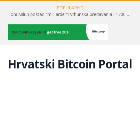
POPULARNO
Toni Milun postao “milijarder”! Vrhunska predavanja i 1700 posjetitelja obilježili su mjesec financijske pismenosti
Hrvatski Bitcoin Portal