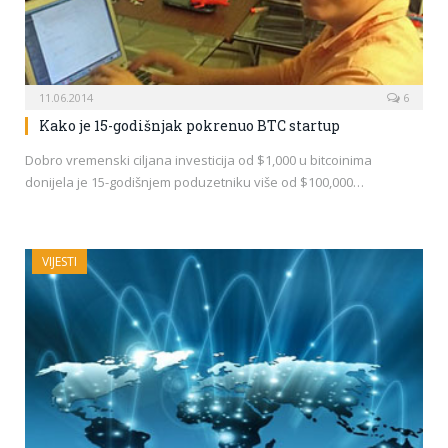
11.06.2014
6
Kako je 15-godišnjak pokrenuo BTC startup
Dobro vremenski ciljana investicija od $1,000 u bitcoinima
donijela je 15-godišnjem poduzetniku više od $100,000…
VIJESTI