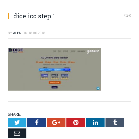
dice ico step 1
0
BY
ALEN
ON
18.06.2018
SHARE.
Twitter
Facebook
Google+
Pinterest
LinkedIn
Tumblr
Email