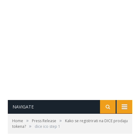
NAVIGATE
»
»
Home
Press Release
Kako se registrirati na DICE prodaju
»
tokena?
dice ico step 1