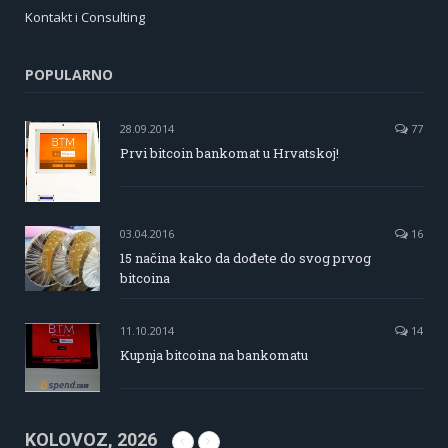
Kontakt i Consulting
POPULARNO
28.09.2014
77
Prvi bitcoin bankomat u Hrvatskoj!
03.04.2016
16
15 načina kako da dođete do svog prvog
bitcoina
11.10.2014
14
Kupnja bitcoina na bankomatu
KOLOVOZ, 2026