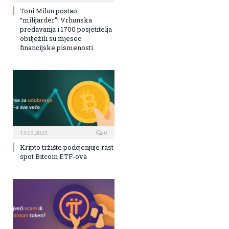
Toni Milun postao
“milijarder”! Vrhunska
predavanja i 1700 posjetitelja
obilježili su mjesec
financijske pismenosti
13.09.2023
0
Kripto tržište podcjenjuje rast
spot Bitcoin ETF-ova