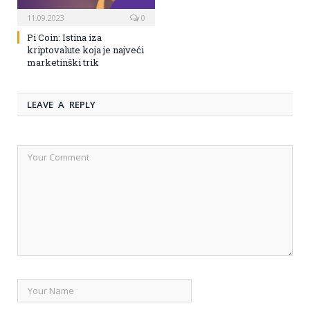
11.09.2023
0
Pi Coin: Istina iza
kriptovalute koja je najveći
marketinški trik
LEAVE A REPLY