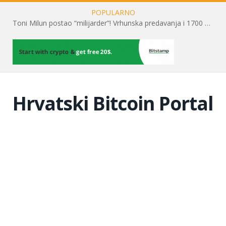
POPULARNO
Toni Milun postao “milijarder”! Vrhunska predavanja i 1700 posjetitelja obilježili su mjesec financijske pismenosti
Hrvatski Bitcoin Portal