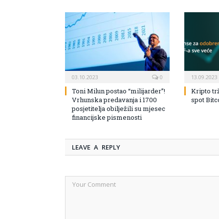
03.10.2023
0
13.09.2023
Toni Milun postao “milijarder”!
Kripto tr
Vrhunska predavanja i 1700
spot Bit
posjetitelja obilježili su mjesec
financijske pismenosti
LEAVE A REPLY