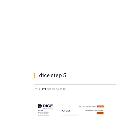
dice step 5
BY
ALEN
ON
18.06.2018