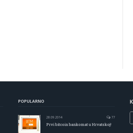
POPULARNO
K
28.09.2014
77
Prvi bitcoin bankomat u Hrvatskoj!