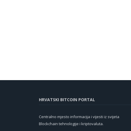
HRVATSKI BITCOIN PORTAL
Centralno mjesto informacija i vijesti iz svijeta
Blockchain tehnologije i kriptovaluta.