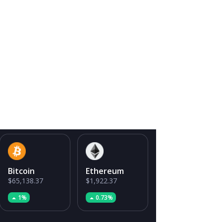
Bitcoin
Ethereum
$65,138.37
$1,922.37
1%
0.73%