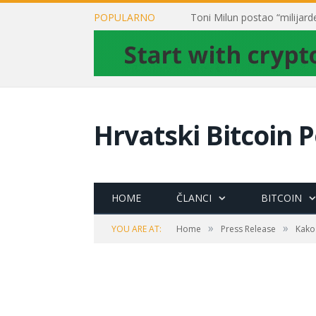
POPULARNO
Hrvatski Bitcoin P
HOME
ČLANCI
BITCOIN
»
»
YOU ARE AT:
Home
Press Release
Kako 