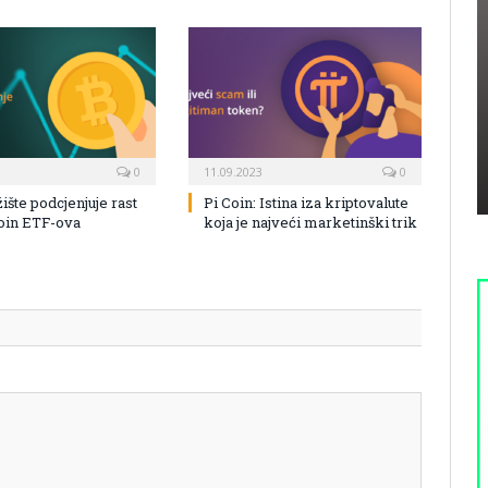
0
11.09.2023
0
žište podcjenjuje rast
Pi Coin: Istina iza kriptovalute
coin ETF-ova
koja je najveći marketinški trik