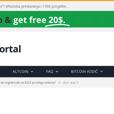
Toni Milun postao “milijarder”! Vrhunska predavanja i 1700 posjetitelja obilježili su mjesec financijske pismenosti
ortal
ALTCOIN
FAQ
BITCOIN VODIČ
»
se registrirati na DICE prodaju tokena?
dice step 5