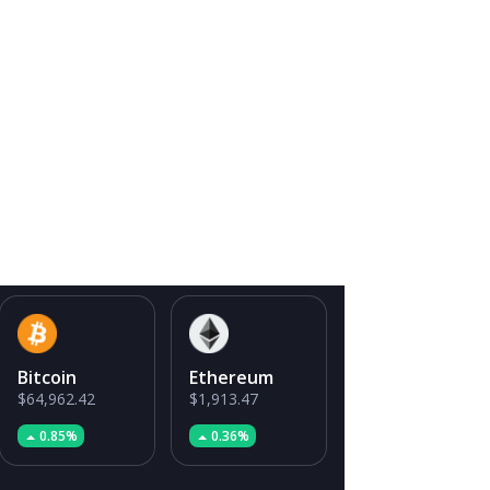
Bitcoin
Ethereum
$64,962.42
$1,913.47
0.85%
0.36%