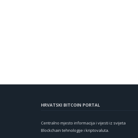
HRVATSKI BITCOIN PORTAL
Centralno mjesto informacija i vijesti iz svijeta
Blockchain tehnologije i kriptovaluta.