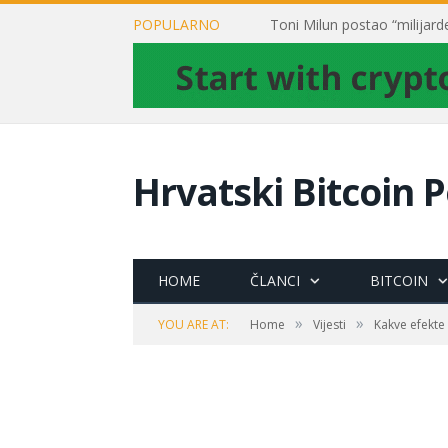
POPULARNO
Hrvatski Bitcoin P
HOME
ČLANCI
BITCOIN
»
»
YOU ARE AT:
Home
Vijesti
Kakve efekte 