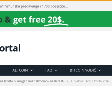
Toni Milun postao “milijarder”! Vrhunska predavanja i 1700 posjetitelja obilježili su mjesec financijske pismenosti
ortal
ALTCOIN
FAQ
BITCOIN VODIČ
»
na tržište bi mogao imati Bitcoinov nagli rast?
Hrvatski Bitcoin Portal (18)