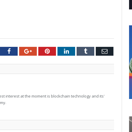
tter
Facebook
Google+
Pinterest
LinkedIn
Tumblr
Email
t interest at the moment is blockchain technology and its'
omy.