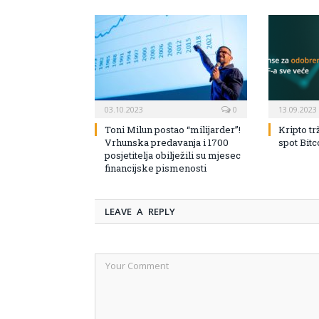
03.10.2023
0
13.09.2023
Toni Milun postao “milijarder”!
Kripto tr
Vrhunska predavanja i 1700
spot Bit
posjetitelja obilježili su mjesec
financijske pismenosti
LEAVE A REPLY