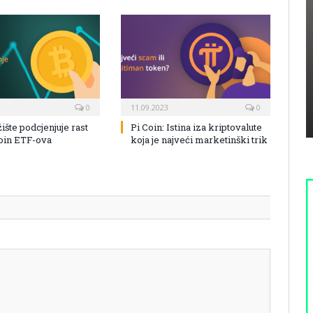
0
11.09.2023
0
žište podcjenjuje rast
Pi Coin: Istina iza kriptovalute
coin ETF-ova
koja je najveći marketinški trik