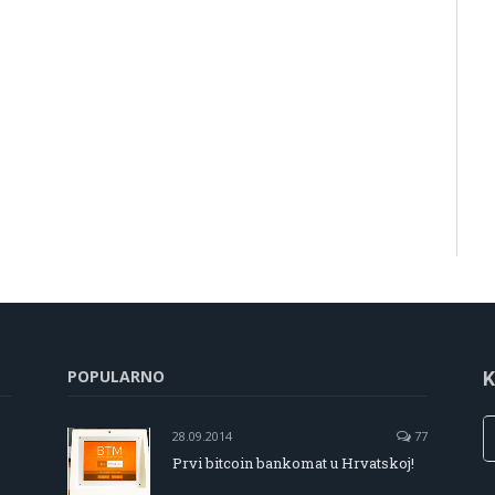
POPULARNO
K
28.09.2014
77
Prvi bitcoin bankomat u Hrvatskoj!