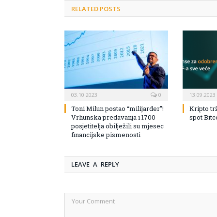
RELATED POSTS
03.10.2023
0
13.09.2023
Toni Milun postao “milijarder”!
Kripto tr
Vrhunska predavanja i 1700
spot Bit
posjetitelja obilježili su mjesec
financijske pismenosti
LEAVE A REPLY