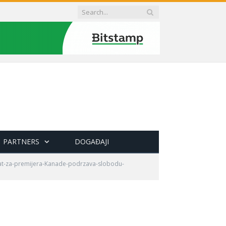
PARTNERS
DOGAĐAJI
at-za-premijera-Kanade-podrzava-slobodu-