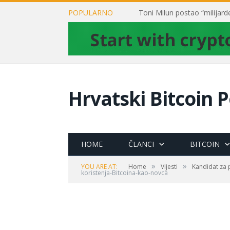
POPULARNO
Hrvatski Bitcoin P
HOME
ČLANCI
BITCOIN
»
»
YOU ARE AT:
Home
Vijesti
Kandidat za 
koristenja-Bitcoina-kao-novca