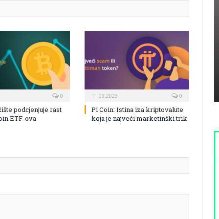
0
11.09.2023
0
žište podcjenjuje rast
Pi Coin: Istina iza kriptovalute
coin ETF-ova
koja je najveći marketinški trik