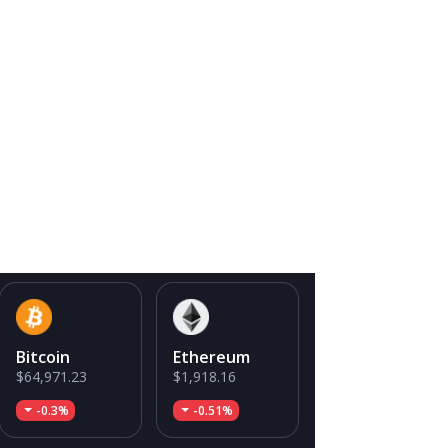
Bitcoin
Ethereum
$64,971.23
$1,918.16
-0.3%
-0.51%