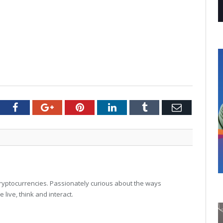
tter
Facebook
Google+
Pinterest
LinkedIn
Tumblr
Email
 cryptocurrencies. Passionately curious about the ways
live, think and interact.