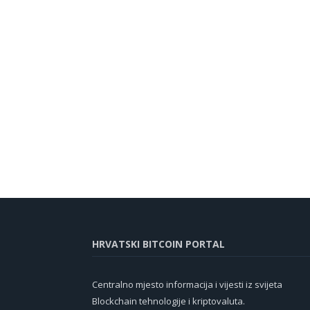
HRVATSKI BITCOIN PORTAL
Centralno mjesto informacija i vijesti iz svijeta
Blockchain tehnologije i kriptovaluta.