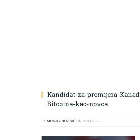
Kandidat-za-premijera-Kanade
Bitcoina-kao-novca
BY
MONIKA NOŽINIĆ
ON
29.03.2022