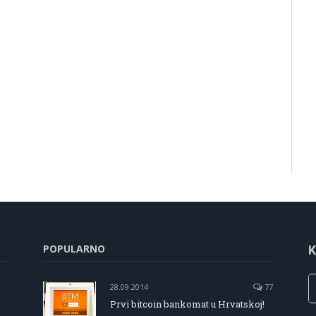
POPULARNO
K
28.09.2014
77
Prvi bitcoin bankomat u Hrvatskoj!