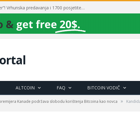
Toni Milun postao “milijarder”! Vrhunska predavanja i 1700 posjetitelja obilježili su mjesec financijske pismenosti
ortal
ALTCOIN
FAQ
BITCOIN VODIČ
»
premijera Kanade podržava slobodu korištenja Bitcoina kao novca
Kandid