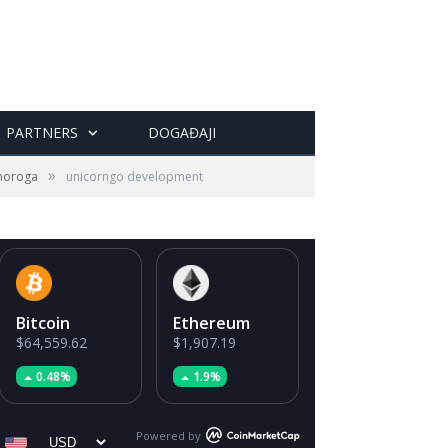
PARTNERS
DOGAĐAJI
»
dnoroga
unicorngo development
Bitcoin
Ethereum
$64,559.62
$1,907.19
0.48%
1.9%
Powered by