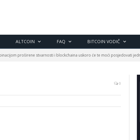
ALTCOIN
FAQ
BITCOIN VODIČ
inacijom proširene stvarnosti i blockchaina uskoro će te moći posjedovati je
0