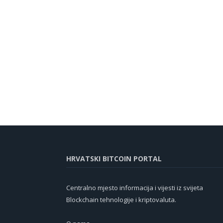
HRVATSKI BITCOIN PORTAL
Centralno mjesto informacija i vijesti iz svijeta
Blockchain tehnologije i kriptovaluta.