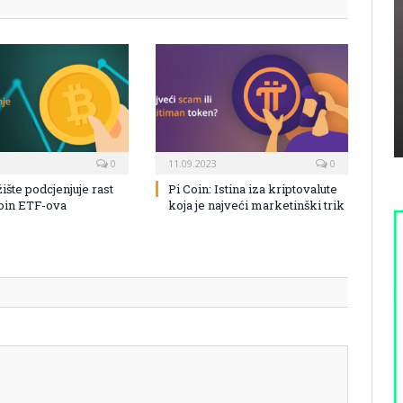
0
11.09.2023
0
žište podcjenjuje rast
Pi Coin: Istina iza kriptovalute
coin ETF-ova
koja je najveći marketinški trik