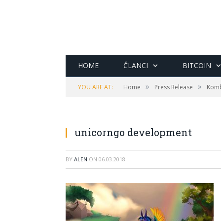
HOME
ČLANCI
BITCOIN
»
»
YOU ARE AT:
Home
Press Release
Komb
unicorngo development
BY
ALEN
ON
06.03.2018