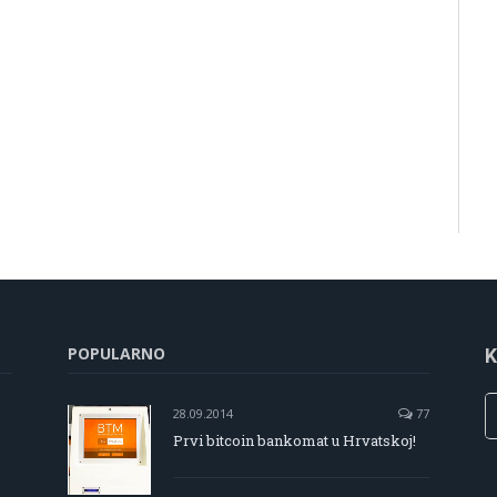
POPULARNO
K
28.09.2014
77
Prvi bitcoin bankomat u Hrvatskoj!