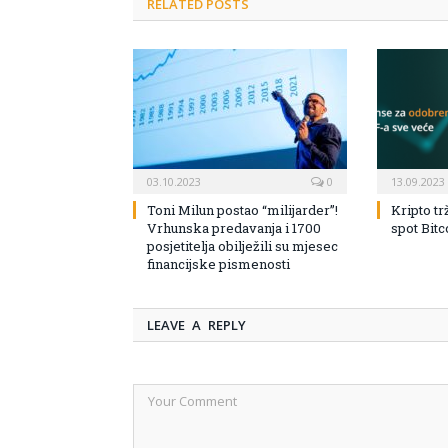
RELATED POSTS
03.10.2023
0
13.09.2023
Toni Milun postao “milijarder”!
Kripto tr
Vrhunska predavanja i 1700
spot Bit
posjetitelja obilježili su mjesec
financijske pismenosti
LEAVE A REPLY