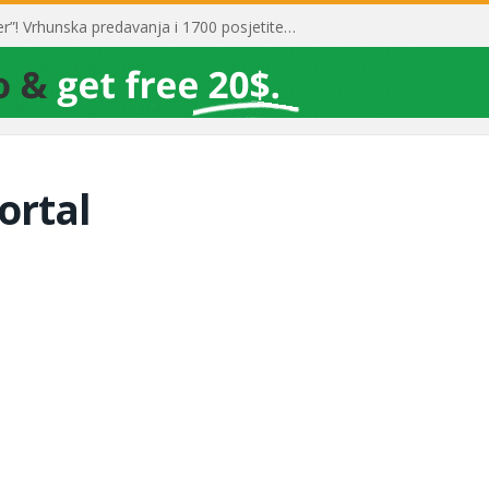
Toni Milun postao “milijarder”! Vrhunska predavanja i 1700 posjetitelja obilježili su mjesec financijske pismenosti
ortal