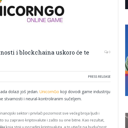
osti i blockchaina uskoro će te
0
PRESS RELEASE
sada dolazi još jedan.
UnicornGo
koji dovodi game industriju
e stvarnosti i neural-kontroliranim sučeljem.
ancijski sektor i privlači pozornost sve većeg broja ljudi i
o su zapravo kriptovalute i zašto su one bitne. Kao rezultat,
iju
koja stoji u pozadini kriptovaluta, a to utječe na budućnost