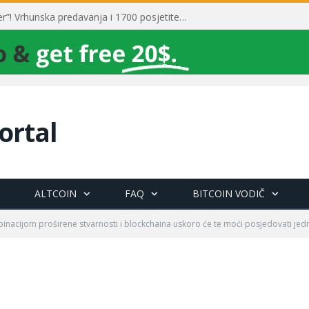
Toni Milun postao “milijarder”! Vrhunska predavanja i 1700 posjetitelja obilježili su mjesec financijske pismenosti
ortal
ALTCOIN
FAQ
BITCOIN VODIČ
inacijom proširene stvarnosti i blockchaina uskoro će te moći posjedovati je