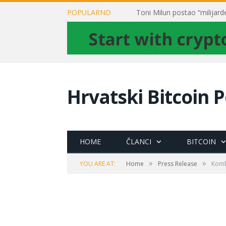
POPULARNO
Hrvatski Bitcoin P
HOME
ČLANCI
BITCOIN
»
»
YOU ARE AT:
Home
Press Release
Komb