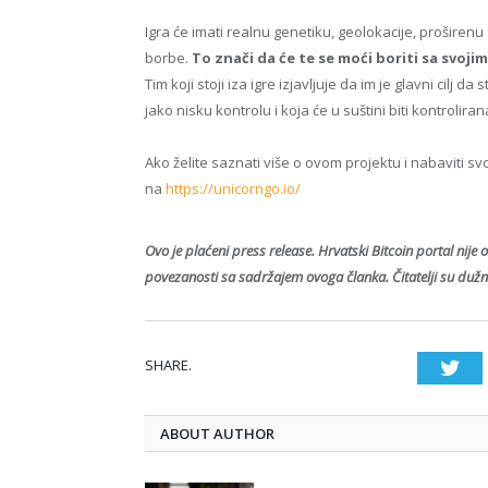
Igra će imati realnu genetiku, geolokacije, proširen
borbe.
To znači da će te se moći boriti sa svoji
Tim koji stoji iza igre izjavljuje da im je glavni cilj 
jako nisku kontrolu i koja će u suštini biti kontrolir
Ako želite saznati više o ovom projektu i nabaviti s
na
https://unicorngo.io/
Ovo je plaćeni press release. Hrvatski Bitcoin portal nije 
povezanosti sa sadržajem ovoga članka. Čitatelji su dužni
SHARE.
Twi
ABOUT AUTHOR