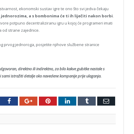
u stvarnost, ekonomski sustav igre te ono što svi jedva čekaju
m jednorozima, a s bombonima će ti ih liječiti nakon borbi
.
da stvore potpuno decentraliziranu igru u kojoj će programeri imati
ana od strane zajednice.
vog prvog jednoroga, posjetite njihove službene stranice
odgovoran, direktno ili indirektno, za bilo kakve gubitke nastale s
 sami istražiti detalje oko navedene kompanije prije ulaganja.
tter
Facebook
Google+
Pinterest
LinkedIn
Tumblr
Email