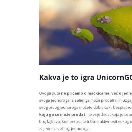
Kakva je to igra UnicornG
Ovoga puta
ne pričamo o mačkicama, već o jed
svoga jednoroga, a zatim ga može prodati ili ih uzga
svog prvog jednoroga možete dobiti čak i besplatno
koju ga se može prodati
, te vrijednost koja je i
broj lajkova, komentara te tržišne aktivnosti neko
zajednica voli tog jednoroga.