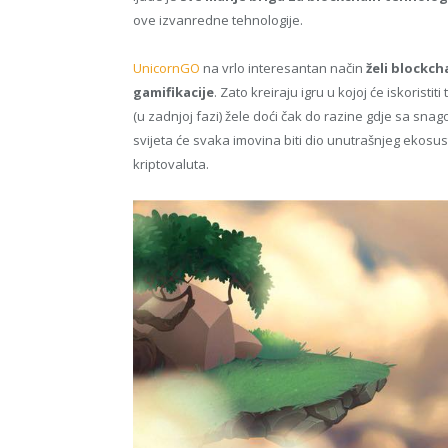
ove izvanredne tehnologije.
UnicornGO
na vrlo interesantan način
želi blockch
gamifikacije
. Zato kreiraju igru u kojoj će iskoristi
(u zadnjoj fazi) žele doći čak do razine gdje sa sn
svijeta će svaka imovina biti dio unutrašnjeg ekosu
kriptovaluta.