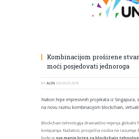
Kombinacijom proširene stvarn
moći posjedovati jednoroga
BY
ALEN
ON
06.03.2018
Nakon hrpe impresivnih projekata iz Singapura, 
na novu razinu kombinacijom blockchain, virtualn
Blockchain tehnologija dramatično mijenja globalni fin
kompanija. Nažalost, prosječna osoba ne razumije št
ljude je
sve manje briga za blockchain tehnolog