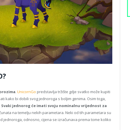
O?
norozima
.
UnicornGo
predstavlja tržište gdje svatko može kupiti
jati kako bi dobili svog jednoroga s boljim genima. Osim toga,
.
Svaki jednorog će imati svoju nominalnu vrijednost za
zračunata na temelju nekih parametara. Neki od tih parametara su
g od jednoroga, odnosno, cijena se izračunava prema tome koliko