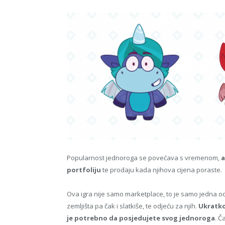
Popularnost jednoroga se povećava s vremenom,
a
portfoliju
te prodaju kada njihova cijena poraste.
Ova igra nije samo marketplace, to je samo jedna od
zemljišta pa čak i slatkiše, te odjeću za njih.
Ukratko
je potrebno da posjedujete svog jednoroga
. Č