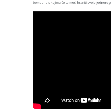
bombone s kojima će te moći hraniti svoje jednoroge,