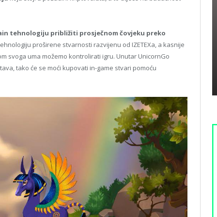
ain tehnologiju približiti prosječnom čovjeku preko
ti tehnologiju proširene stvarnosti razvijenu od IZETEXa, a kasnije
agom svoga uma možemo kontrolirati igru. Unutar UnicornGo
stava, tako će se moći kupovati in-game stvari pomoću