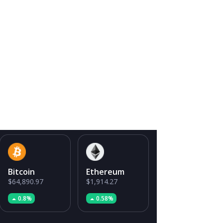
Bitcoin
Ethereum
$64,890.97
$1,914.27
0.8%
0.58%