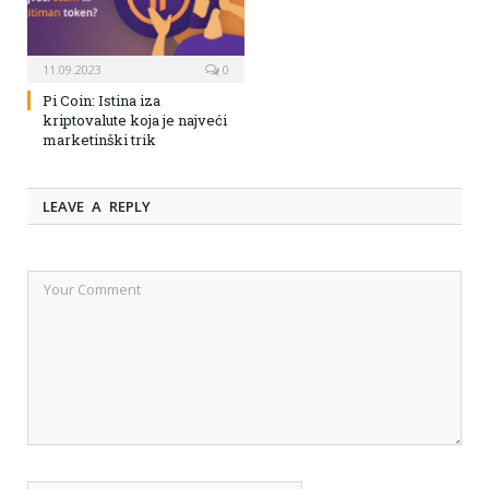
11.09.2023
0
Pi Coin: Istina iza
kriptovalute koja je najveći
marketinški trik
LEAVE A REPLY