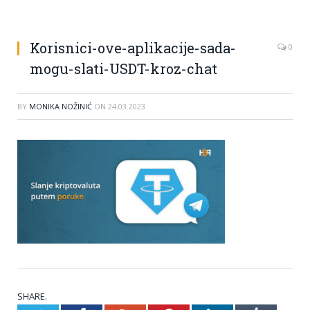
Korisnici-ove-aplikacije-sada-
0
mogu-slati-USDT-kroz-chat
BY
MONIKA NOŽINIĆ
ON
24.03.2023
SHARE.