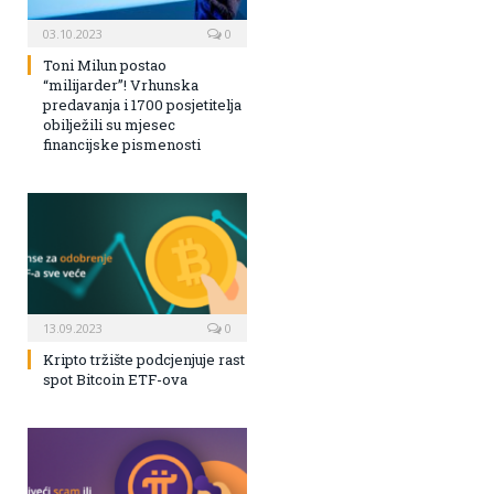
03.10.2023
0
Toni Milun postao
“milijarder”! Vrhunska
predavanja i 1700 posjetitelja
obilježili su mjesec
financijske pismenosti
13.09.2023
0
Kripto tržište podcjenjuje rast
spot Bitcoin ETF-ova