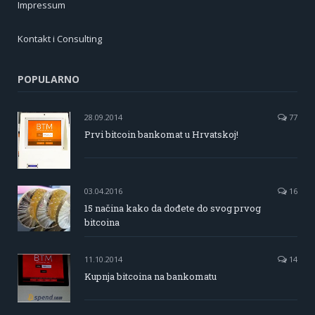
Impressum
Kontakt i Consulting
POPULARNO
28.09.2014
77
Prvi bitcoin bankomat u Hrvatskoj!
03.04.2016
16
15 načina kako da dođete do svog prvog
bitcoina
11.10.2014
14
Kupnja bitcoina na bankomatu