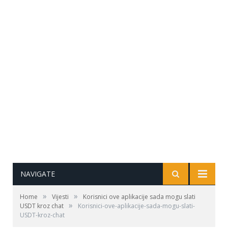
NAVIGATE
»
»
Home
Vijesti
Korisnici ove aplikacije sada mogu slati
»
USDT kroz chat
Korisnici-ove-aplikacije-sada-mogu-slati-
USDT-kroz-chat