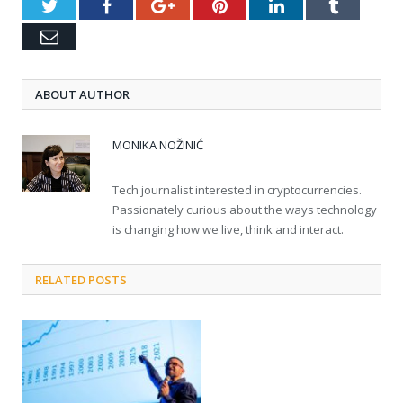
Twitter
Facebook
Google+
Pinterest
LinkedIn
Tumblr
Email
ABOUT AUTHOR
MONIKA NOŽINIĆ
Tech journalist interested in cryptocurrencies.
Passionately curious about the ways technology
is changing how we live, think and interact.
RELATED POSTS