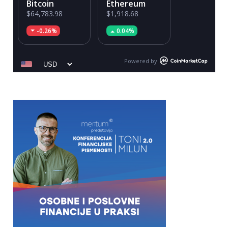
Bitcoin
Ethereum
$64,783.98
$1,918.68
-0.26%
0.04%
Powered by