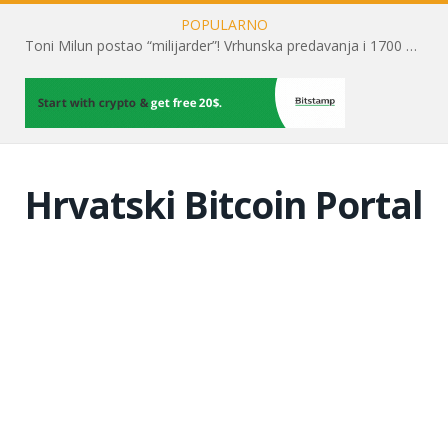
POPULARNO
Toni Milun postao “milijarder”! Vrhunska predavanja i 1700 posjetitelja obilježili su mjesec financijske pismenosti
Hrvatski Bitcoin Portal