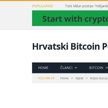
POPULARNO
Hrvatski Bitcoin P
HOME
ČLANCI
BITCOIN
»
»
YOU ARE AT:
Home
Vijesti
Kripto burza 