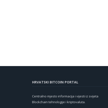
HRVATSKI BITCOIN PORTAL
Centralno mjesto informacija i vijesti iz svijeta
Blockchain tehnologije i kriptovaluta.