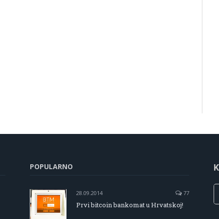
POPULARNO
K
28.09.2014
77
Prvi bitcoin bankomat u Hrvatskoj!