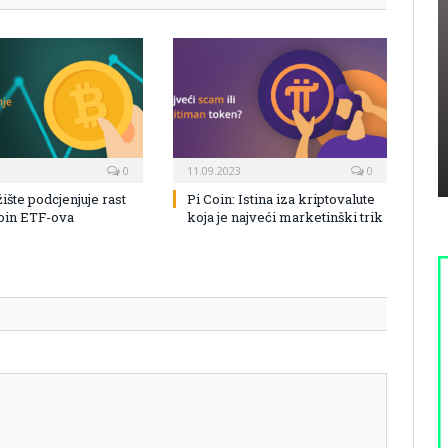
0
11.09.2023
0
žište podcjenjuje rast
Pi Coin: Istina iza kriptovalute
coin ETF-ova
koja je najveći marketinški trik