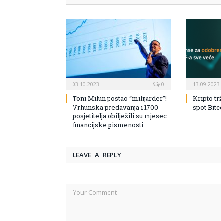
03.10.2023
0
13.09.2023
Toni Milun postao “milijarder”!
Kripto tr
Vrhunska predavanja i 1700
spot Bit
posjetitelja obilježili su mjesec
financijske pismenosti
LEAVE A REPLY