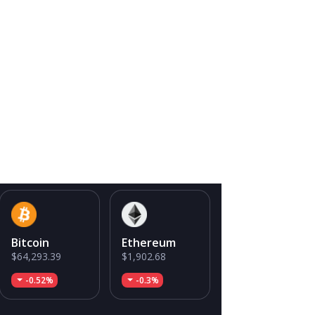
Bitcoin
Ethereum
$64,293.39
$1,902.68
-0.52%
-0.3%