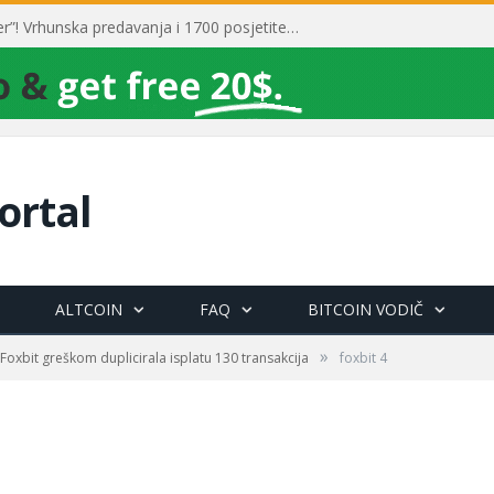
Toni Milun postao “milijarder”! Vrhunska predavanja i 1700 posjetitelja obilježili su mjesec financijske pismenosti
ortal
ALTCOIN
FAQ
BITCOIN VODIČ
»
Foxbit greškom duplicirala isplatu 130 transakcija
foxbit 4