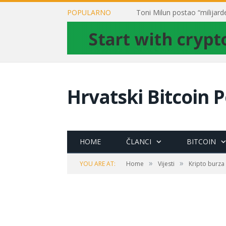
POPULARNO
Hrvatski Bitcoin P
HOME
ČLANCI
BITCOIN
»
»
YOU ARE AT:
Home
Vijesti
Kripto burza 