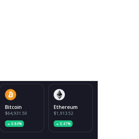
Bitcoin
Ethereum
$64,931.50
$1,913.52
0.84%
0.41%