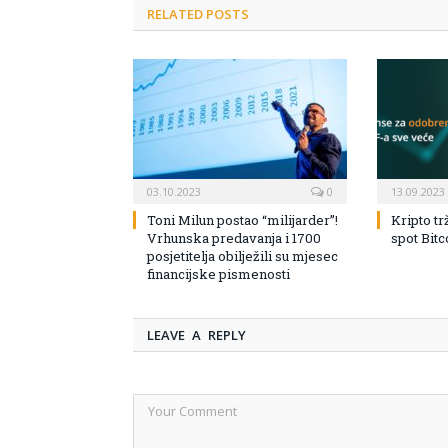
RELATED POSTS
03.10.2023
0
13.09.2023
Toni Milun postao “milijarder”!
Kripto tr
Vrhunska predavanja i 1700
spot Bit
posjetitelja obilježili su mjesec
financijske pismenosti
LEAVE A REPLY