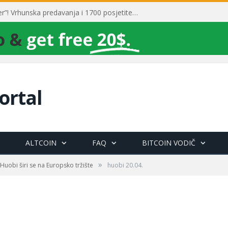
Toni Milun postao “milijarder”! Vrhunska predavanja i 1700 posjetitelja obilježili su mjesec financijske pismenosti
ortal
ALTCOIN
FAQ
BITCOIN VODIČ
»
Huobi širi se na Europsko tržište
huobi 20.04.