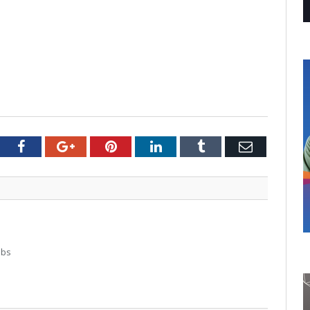
tter
Facebook
Google+
Pinterest
LinkedIn
Tumblr
Email
abs