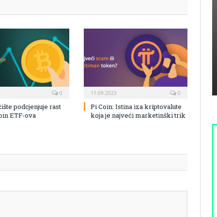
0
11.09.2023
0
žište podcjenjuje rast
Pi Coin: Istina iza kriptovalute
coin ETF-ova
koja je najveći marketinški trik