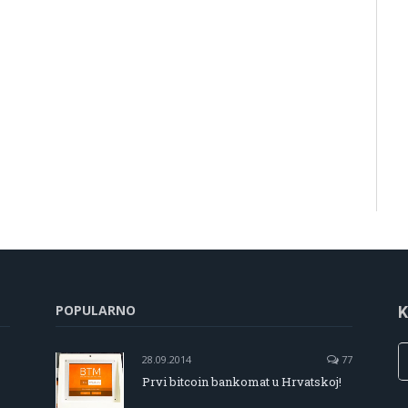
POPULARNO
K
28.09.2014
77
Prvi bitcoin bankomat u Hrvatskoj!