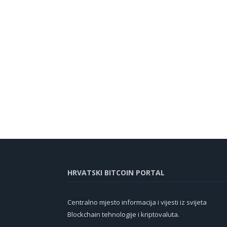
HRVATSKI BITCOIN PORTAL
Centralno mjesto informacija i vijesti iz svijeta
Blockchain tehnologije i kriptovaluta.