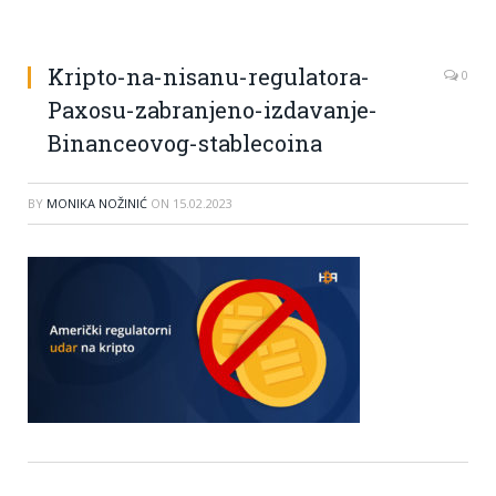
Kripto-na-nisanu-regulatora-
0
Paxosu-zabranjeno-izdavanje-
Binanceovog-stablecoina
BY
MONIKA NOŽINIĆ
ON
15.02.2023