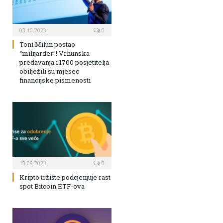
03.10.2023
0
Toni Milun postao
“milijarder”! Vrhunska
predavanja i 1700 posjetitelja
obilježili su mjesec
financijske pismenosti
13.09.2023
0
Kripto tržište podcjenjuje rast
spot Bitcoin ETF-ova