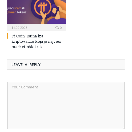
11.09.2023
0
Pi Coin: Istina iza
kriptovalute koja je najveći
marketinški trik
LEAVE A REPLY