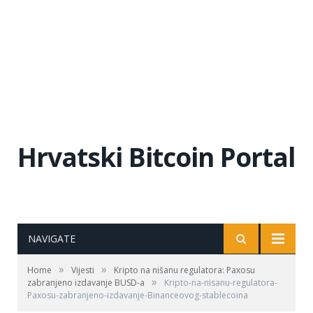
Hrvatski Bitcoin Portal
NAVIGATE
»
»
Home
Vijesti
Kripto na nišanu regulatora: Paxosu
»
zabranjeno izdavanje BUSD-a
Kripto-na-nisanu-regulatora-
Paxosu-zabranjeno-izdavanje-Binanceovog-stablecoina