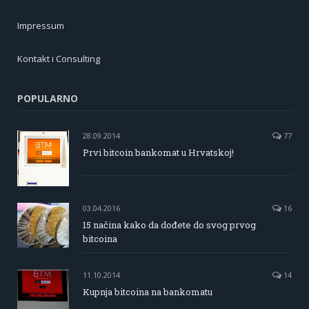
Impressum
Kontakt i Consulting
POPULARNO
28.09.2014
77
Prvi bitcoin bankomat u Hrvatskoj!
03.04.2016
16
15 načina kako da dođete do svog prvog
bitcoina
11.10.2014
14
Kupnja bitcoina na bankomatu