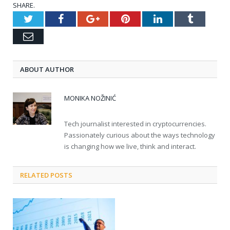
SHARE.
Twitter
Facebook
Google+
Pinterest
LinkedIn
Tumblr
Email
ABOUT AUTHOR
MONIKA NOŽINIĆ
Tech journalist interested in cryptocurrencies.
Passionately curious about the ways technology
is changing how we live, think and interact.
RELATED POSTS