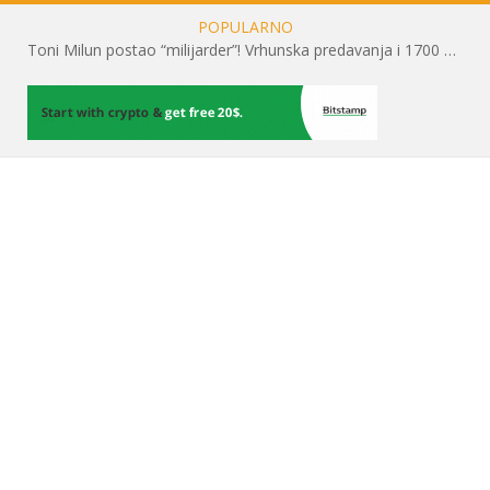
POPULARNO
Toni Milun postao “milijarder”! Vrhunska predavanja i 1700 posjetitelja obilježili su mjesec financijske pismenosti