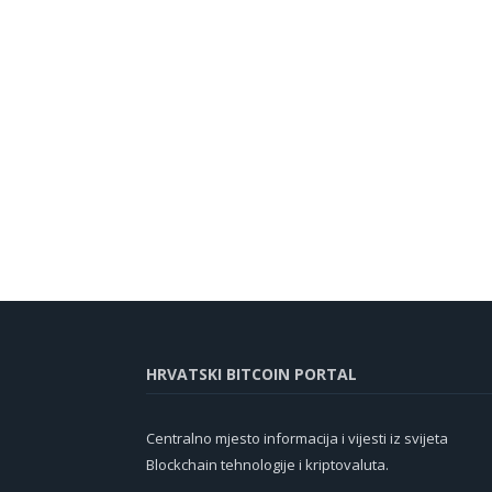
HRVATSKI BITCOIN PORTAL
Centralno mjesto informacija i vijesti iz svijeta
Blockchain tehnologije i kriptovaluta.