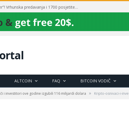
Toni Milun postao “milijarder”! Vrhunska predavanja i 1700 posjetitelja obilježili su mjesec financijske pismenosti
ortal
ALTCOIN
FAQ
BITCOIN VODIČ
»
či i investitori ove godine izgubili 116 milijardi dolara
Kripto-osnivaci-i-inve