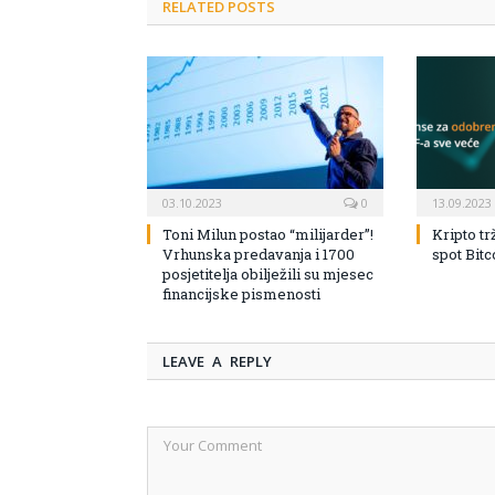
RELATED POSTS
03.10.2023
0
13.09.2023
Toni Milun postao “milijarder”!
Kripto tr
Vrhunska predavanja i 1700
spot Bit
posjetitelja obilježili su mjesec
financijske pismenosti
LEAVE A REPLY