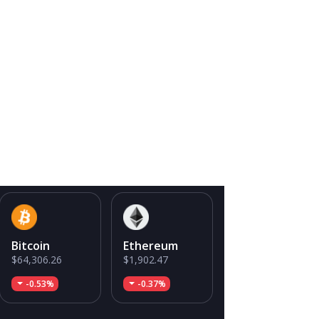
Bitcoin
Ethereum
$64,306.26
$1,902.47
-0.53%
-0.37%