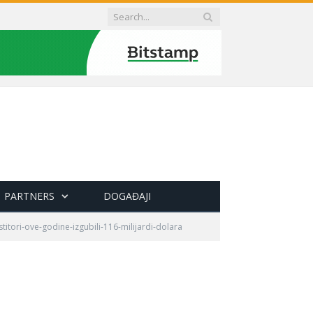
PARTNERS
DOGAĐAJI
stitori-ove-godine-izgubili-116-milijardi-dolara