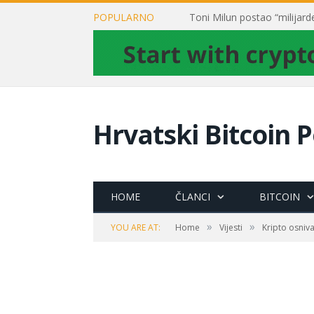
POPULARNO
Hrvatski Bitcoin P
HOME
ČLANCI
BITCOIN
»
»
YOU ARE AT:
Home
Vijesti
Kripto osniva