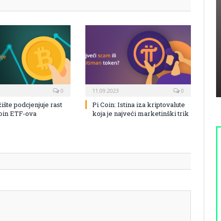
0
11.09.2023
0
žište podcjenjuje rast
Pi Coin: Istina iza kriptovalute
coin ETF-ova
koja je najveći marketinški trik