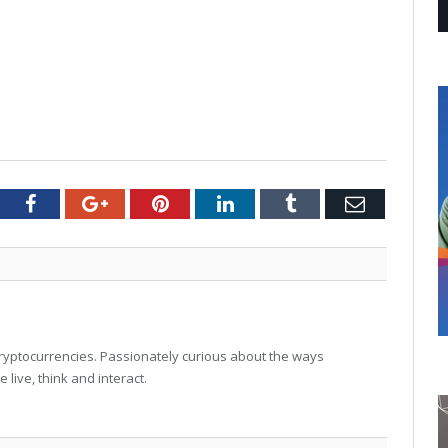
tter
Facebook
Google+
Pinterest
LinkedIn
Tumblr
Email
 cryptocurrencies. Passionately curious about the ways
live, think and interact.