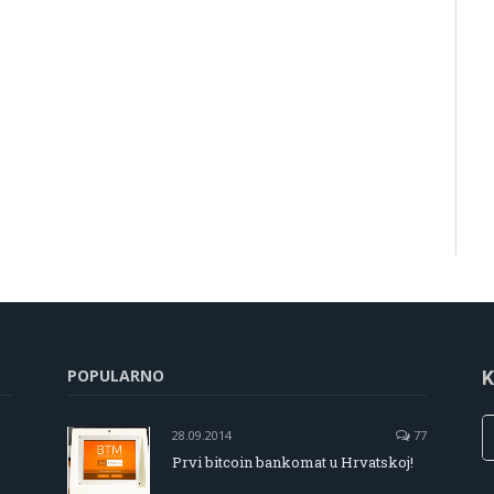
POPULARNO
K
28.09.2014
77
Prvi bitcoin bankomat u Hrvatskoj!