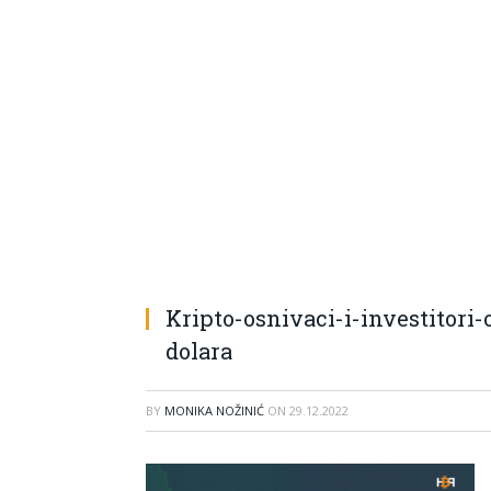
Kripto-osnivaci-i-investitori-
dolara
BY
MONIKA NOŽINIĆ
ON
29.12.2022