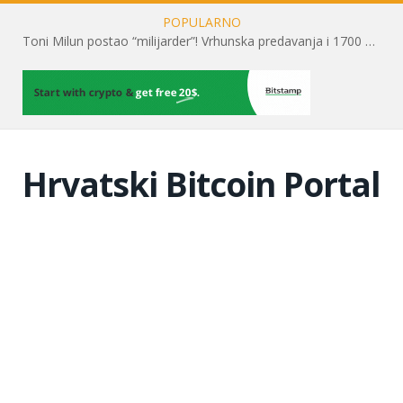
POPULARNO
Toni Milun postao “milijarder”! Vrhunska predavanja i 1700 posjetitelja obilježili su mjesec financijske pismenosti
Hrvatski Bitcoin Portal