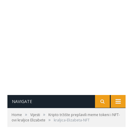
NAVIGATE
»
»
Home
Vijesti
Kripto tržište preplavili meme tokeni i NFT-
»
ovi kraljice Elizabete
kraljica-Elizabeta-NFT