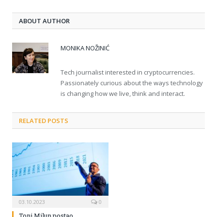
ABOUT AUTHOR
MONIKA NOŽINIĆ
Tech journalist interested in cryptocurrencies.
Passionately curious about the ways technology
is changing how we live, think and interact.
RELATED POSTS
03.10.2023
0
Toni Milun postao