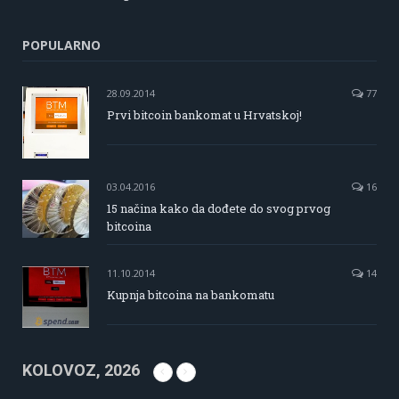
POPULARNO
28.09.2014
77
Prvi bitcoin bankomat u Hrvatskoj!
03.04.2016
16
15 načina kako da dođete do svog prvog
bitcoina
11.10.2014
14
Kupnja bitcoina na bankomatu
KOLOVOZ, 2026