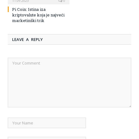
11.09.2023
0
Pi Coin: Istina iza
kriptovalute koja je najveći
marketinški trik
LEAVE A REPLY