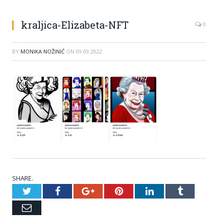
kraljica-Elizabeta-NFT
0
BY
MONIKA NOŽINIĆ
ON
09.09.2022
SHARE.
Twitter
Facebook
Google+
Pinterest
LinkedIn
Tumblr
Email