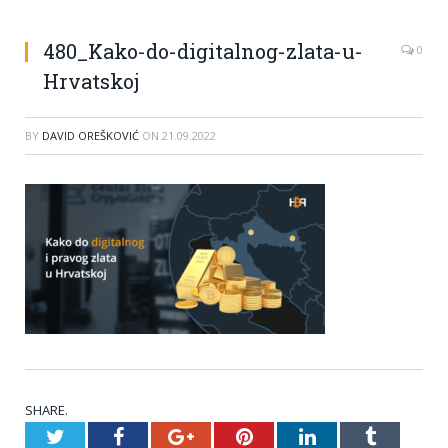
480_Kako-do-digitalnog-zlata-u-
0
Hrvatskoj
BY
DAVID OREŠKOVIĆ
ON
21.09.2022
SHARE.
Twitter
Facebook
Google+
Pinterest
LinkedIn
Tumblr