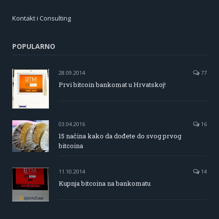
Kontakt i Consulting
POPULARNO
28.09.2014
77
Prvi bitcoin bankomat u Hrvatskoj!
03.04.2016
16
15 načina kako da dođete do svog prvog
bitcoina
11.10.2014
14
Kupnja bitcoina na bankomatu