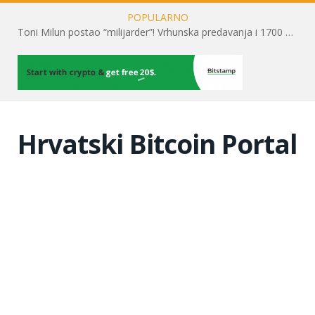
POPULARNO
Toni Milun postao “milijarder”! Vrhunska predavanja i 1700 posjetitelja obilježili su mjesec financijske pismenosti
Hrvatski Bitcoin Portal