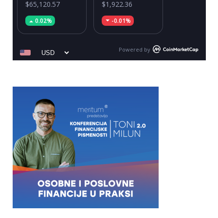
$65,120.57
$1,922.36
0.02%
-0.01%
Powered by