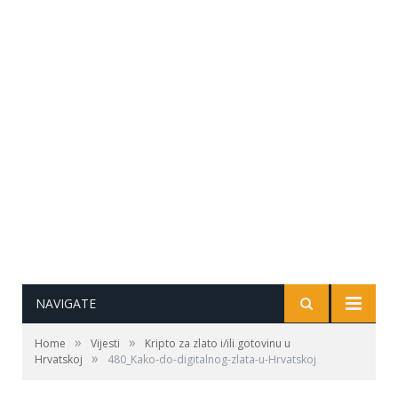
NAVIGATE
»
»
Home
Vijesti
Kripto za zlato i/ili gotovinu u
»
Hrvatskoj
480_Kako-do-digitalnog-zlata-u-Hrvatskoj