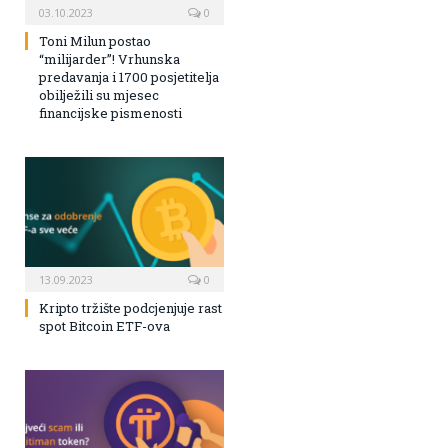
03.10.2023
0
Toni Milun postao
“milijarder”! Vrhunska
predavanja i 1700 posjetitelja
obilježili su mjesec
financijske pismenosti
13.09.2023
0
Kripto tržište podcjenjuje rast
spot Bitcoin ETF-ova