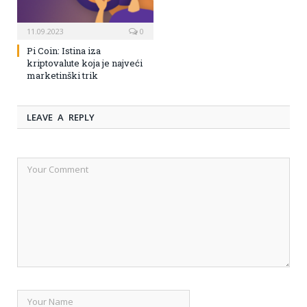
11.09.2023
0
Pi Coin: Istina iza
kriptovalute koja je najveći
marketinški trik
LEAVE A REPLY