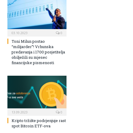
03.10.2023
0
Toni Milun postao
“milijarder”! Vrhunska
predavanja i 1700 posjetitelja
obilježili su mjesec
financijske pismenosti
13.09.2023
0
Kripto tržište podcjenjuje rast
spot Bitcoin ETF-ova