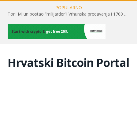
POPULARNO
Toni Milun postao “milijarder”! Vrhunska predavanja i 1700 posjetitelja obilježili su mjesec financijske pismenosti
Hrvatski Bitcoin Portal