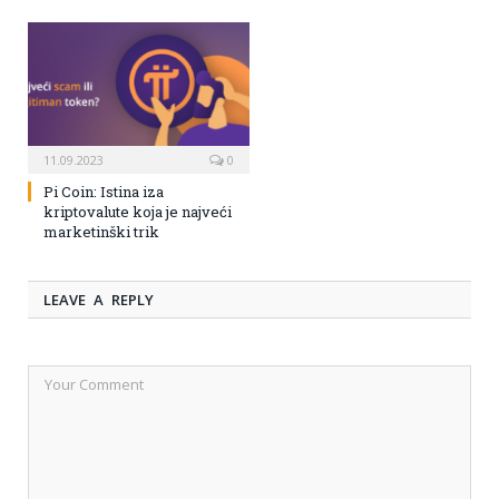
11.09.2023
0
Pi Coin: Istina iza
kriptovalute koja je najveći
marketinški trik
LEAVE A REPLY