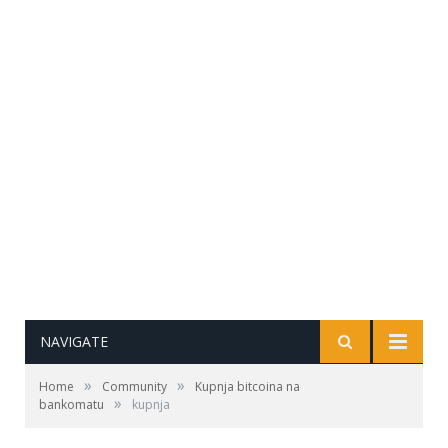
NAVIGATE
»
»
Home
Community
Kupnja bitcoina na
»
bankomatu
kupnja
Kupnja ili prodaja