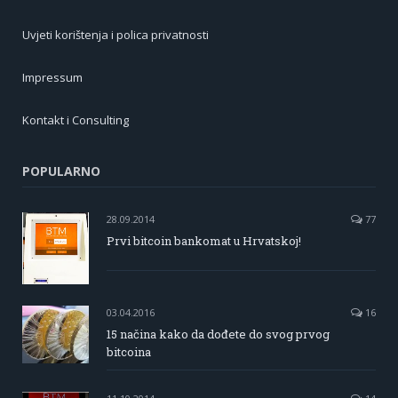
Uvjeti korištenja i polica privatnosti
Impressum
Kontakt i Consulting
POPULARNO
28.09.2014
77
Prvi bitcoin bankomat u Hrvatskoj!
03.04.2016
16
15 načina kako da dođete do svog prvog
bitcoina