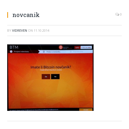
novcanik
0
BY
VIDREVEN
ON
11.10.2014