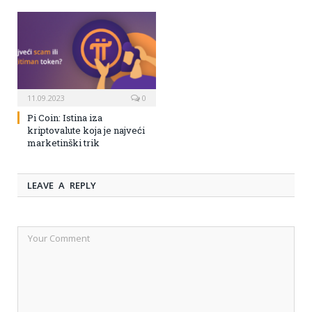
11.09.2023
0
Pi Coin: Istina iza
kriptovalute koja je najveći
marketinški trik
LEAVE A REPLY