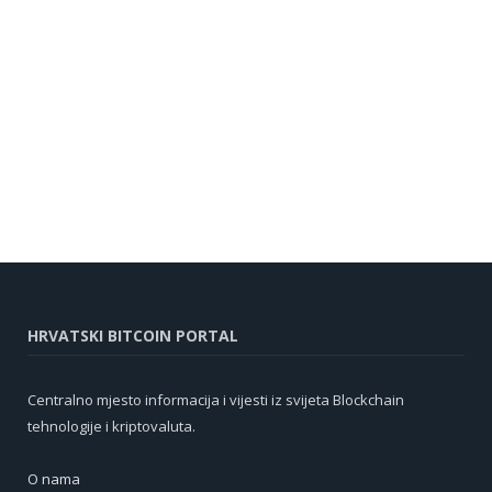
HRVATSKI BITCOIN PORTAL
Centralno mjesto informacija i vijesti iz svijeta Blockchain
tehnologije i kriptovaluta.
O nama