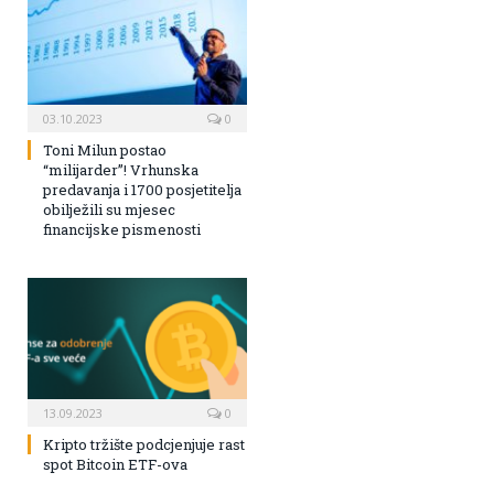
03.10.2023
0
Toni Milun postao
“milijarder”! Vrhunska
predavanja i 1700 posjetitelja
obilježili su mjesec
financijske pismenosti
13.09.2023
0
Kripto tržište podcjenjuje rast
spot Bitcoin ETF-ova