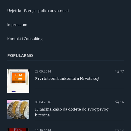
Uvjeti korištenja i polica privatnosti
Impressum
Kontakt i Consulting
POPULARNO
28.09.2014
77
Prvi bitcoin bankomat u Hrvatskoj!
03.04.2016
16
15 načina kako da dođete do svog prvog
bitcoina
11.10.2014
14