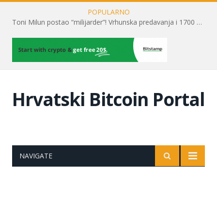
POPULARNO
Toni Milun postao “milijarder”! Vrhunska predavanja i 1700 posjetitelja obilježili su mjesec financijske pismenosti
Hrvatski Bitcoin Portal
NAVIGATE