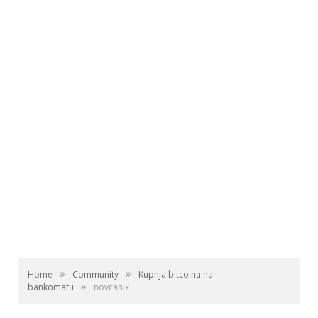
»
»
Home
Community
Kupnja bitcoina na
»
bankomatu
novcanik
Odabir novčanika