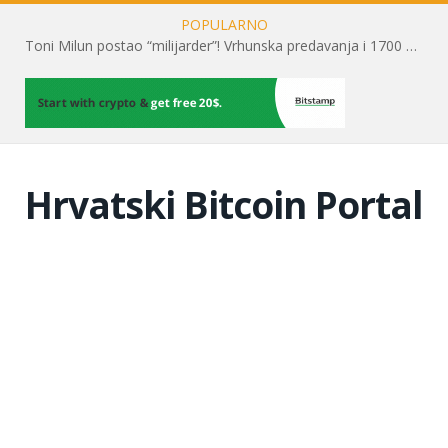
POPULARNO
Toni Milun postao “milijarder”! Vrhunska predavanja i 1700 posjetitelja obilježili su mjesec financijske pismenosti
Hrvatski Bitcoin Portal