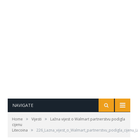
NAVIGATE
»
»
Home
Vijesti
Lažna vijest o Walmart partnerstvu podigla
cijenu
»
Litecoina
226_Lazna_vijest_o_Walmart_partnerstvu_podigla_cijenu_L