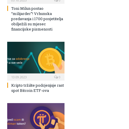
03.10.2023
0
Toni Milun postao
“milijarder”! Vrhunska
predavanja i 1700 posjetitelja
obilježili su mjesec
financijske pismenosti
13.09.2023
0
Kripto tržište podcjenjuje rast
spot Bitcoin ETF-ova