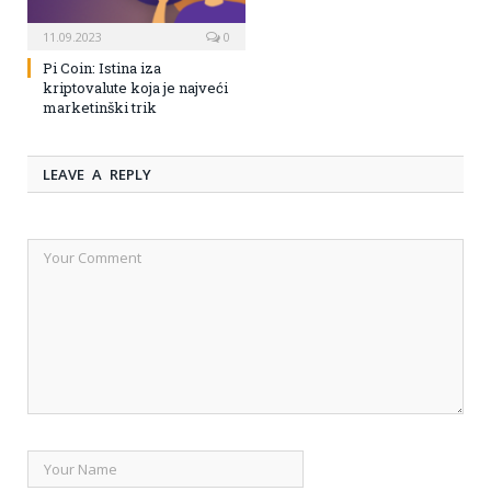
11.09.2023
0
Pi Coin: Istina iza
kriptovalute koja je najveći
marketinški trik
LEAVE A REPLY