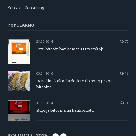
Kontakt i Consulting
POPULARNO
28.09.2014
77
Prvi bitcoin bankomat u Hrvatskoj!
03.04.2016
16
15 načina kako da dođete do svog prvog
bitcoina
11.10.2014
14
Kupnja bitcoina na bankomatu
KOLOVOZ, 2026