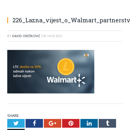
226_Lazna_vijest_o_Walmart_partnerstv
BY
DAVID OREŠKOVIĆ
ON
14.09.2021
SHARE.
Twitter
Facebook
Google+
Pinterest
LinkedIn
Tumblr