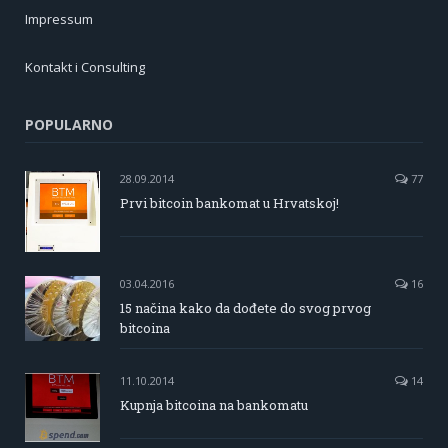
Impressum
Kontakt i Consulting
POPULARNO
28.09.2014
77
Prvi bitcoin bankomat u Hrvatskoj!
03.04.2016
16
15 načina kako da dođete do svog prvog
bitcoina
11.10.2014
14
Kupnja bitcoina na bankomatu