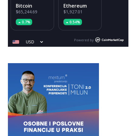
Bitcoin
Ethereum
$65,244.69
$1,927.01
0.7%
0.54%
Powered by