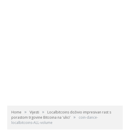
»
»
Home
Vijesti
Localbitcoins doživio impresivan rast s
»
porastom trgovine Bitcoina na 'ulici'
coin-dance-
localbitcoins-ALL-volume