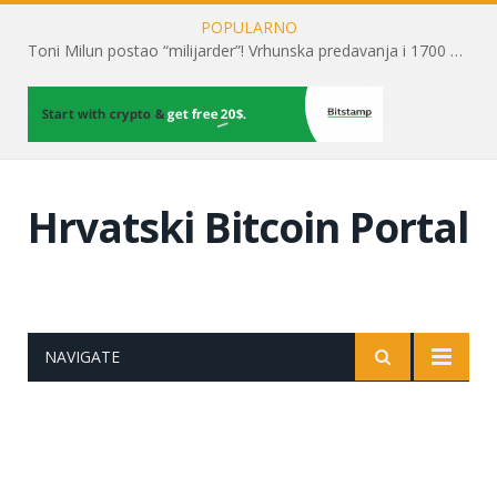
POPULARNO
Toni Milun postao “milijarder”! Vrhunska predavanja i 1700 posjetitelja obilježili su mjesec financijske pismenosti
Hrvatski Bitcoin Portal
NAVIGATE