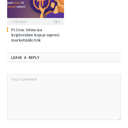
11.09.2023
0
Pi Coin: Istina iza
kriptovalute koja je najveći
marketinški trik
LEAVE A REPLY