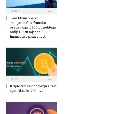
03.10.2023
0
Toni Milun postao
“milijarder”! Vrhunska
predavanja i 1700 posjetitelja
obilježili su mjesec
financijske pismenosti
13.09.2023
0
Kripto tržište podcjenjuje rast
spot Bitcoin ETF-ova