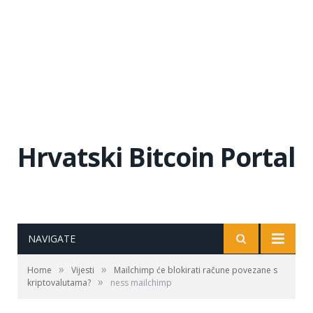
Hrvatski Bitcoin Portal
NAVIGATE
»
»
Home
Vijesti
Mailchimp će blokirati račune povezane s
»
kriptovalutama?
ness mailchimp