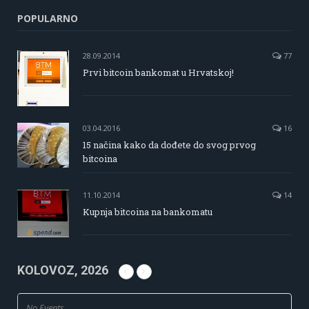
POPULARNO
28.09.2014
77
Prvi bitcoin bankomat u Hrvatskoj!
03.04.2016
16
15 načina kako da dođete do svog prvog
bitcoina
11.10.2014
14
Kupnja bitcoina na bankomatu
KOLOVOZ, 2026
No Events