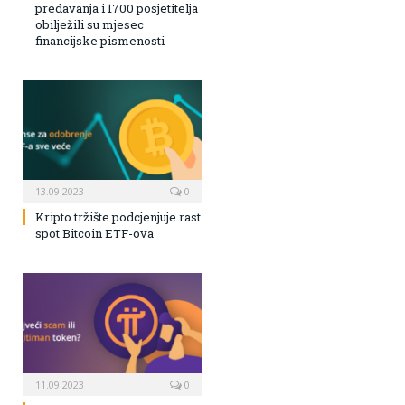
predavanja i 1700 posjetitelja
obilježili su mjesec
financijske pismenosti
13.09.2023
0
Kripto tržište podcjenjuje rast
spot Bitcoin ETF-ova
11.09.2023
0