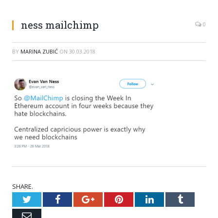
ness mailchimp
0
BY
MARINA ZUBIĆ
ON
30.03.2018
SHARE.
Twitter
Facebook
Google+
Pinterest
LinkedIn
Tumblr
Email