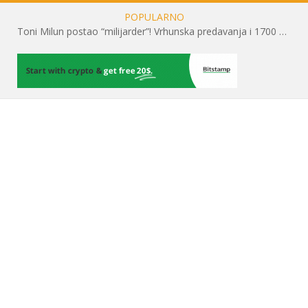
POPULARNO
Toni Milun postao “milijarder”! Vrhunska predavanja i 1700 posjetitelja obilježili su mjesec financijske pismenosti